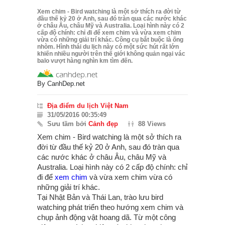
Xem chim - Bird watching là một sở thích ra đời từ
đầu thế kỷ 20 ở Anh, sau đó tràn qua các nước khác
ở châu Âu, châu Mỹ và Australia. Loại hình này có 2
cấp độ chính: chỉ đi để xem chim và vừa xem chim
vừa có những giải trí khác. Công cụ bắt buộc là ống
nhòm. Hình thái du lịch này có một sức hút rất lớn
khiến nhiều người trên thế giới không quản ngại vác
balo vượt hàng nghìn km tìm đến.
By
CanhDep.net
Địa điểm du lịch Việt Nam
31/05/2016 00:35:49
Sưu tầm bởi
Cảnh đẹp
88 Views
Xem chim - Bird watching là một sở thích ra
đời từ đầu thế kỷ 20 ở Anh, sau đó tràn qua
các nước khác ở châu Âu, châu Mỹ và
Australia. Loại hình này có 2 cấp độ chính: chỉ
đi để
xem chim
và vừa xem chim vừa có
những giải trí khác.
Tại Nhật Bản và Thái Lan, trào lưu bird
watching phát triển theo hướng xem chim và
chụp ảnh động vật hoang dã. Từ một công