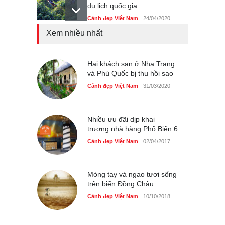
du lịch quốc gia
Cảnh đẹp Việt Nam
24/04/2020
Xem nhiều nhất
Những món ăn đồng quê
dân dã ở Sài Gòn
Cảnh đẹp Việt Nam
Hai khách sạn ở Nha Trang
25/04/2020
và Phú Quốc bị thu hồi sao
Nhiều hoạt động tôn vinh
Cảnh đẹp Việt Nam
31/03/2020
nhà giáo tại Đầm Sen
Cảnh đẹp Việt Nam
25/04/2020
Nhiều ưu đãi dịp khai
trương nhà hàng Phố Biển 6
Cảnh đẹp Việt Nam
02/04/2017
Móng tay và ngao tươi sống
trên biển Đồng Châu
Cảnh đẹp Việt Nam
10/10/2018