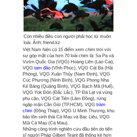
Còn nhiều điều con người phải học từ muôn
loài. Ảnh: friend.kz
Việt Nam hiện có 15 điểm xem chim trời với
sự góp mặt của hơn 70 loài chim là: Sa Pa và
Vườn Quốc Gia (VQG) Hoàng Liên (Lào Cai),
VQG
tam đảo
(Vĩnh Phúc), VQG Cát Bà (Hải
Phòng), VQG Xuân Thủy (Nam Định), VQG
Cúc Phương (Ninh Bình), VQG Phong Nha
Kẻ Bàng (Quảng Bình), VQG Bạch Mã (Huế),
VQG Yok Đôn (Đắc Lắc), TP Đà Lạt và vùng
phụ cận, VQG Cát Tiên (Lâm Đồng), rừng
ngập mặn Cần Giờ (TP.HCM), VQG
tràm
chim
(Đồng Tháp), VQG U Minh Thượng, khu
bảo tồn sinh thái Cà Mau và Bạc Liêu, VQG
Mũi Cà Mau (Cà Mau).
Những công trình nghiên cứu đầu tiên do tiến
sĩ người Pháp Gilbert Tirant đã thống kê hơn