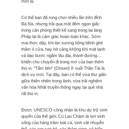
mới lạ.
Có thể bạn đã rong chơi nhiều lần trên đỉnh
Bà Nà, nhưng trải qua một đêm ngon giấc
trong căn phòng thiết kế sang trọng tại làng
Pháp lại là cảm giác hoàn toàn khác. Sớm
mai thức dậy, khi làn sương bồng bềnh ghé
thăm ô cửa, hay hít căng không khí mát lạnh
và dạo bước ngắm lâu đài, thánh đường…
khiến cho chuyến đi trong mơ của bạn thêm
thú vị. “Tắm tiên” (Onsen) ở suối Thần Tài là
dịch vụ mới. Tại đây, bạn có thể vừa thư giãn
giữa thiên nhiên trong lành, vừa trải nghiệm
văn hóa Nhật truyền thống ngay tại quê nhà
rất thú vị.
Được UNESCO công nhận là khu dự trữ sinh
quyển của thế giới, Cù Lao Chàm là nơi sinh
sống của hàng trăm loài cá, sinh vật nhuyễn
thể, các rạn san hô, các thảm rong, cỏ biển…