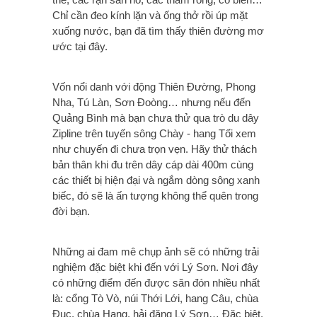
Chỉ cần đeo kính lặn và ống thở rồi úp mặt
xuống nước, bạn đã tìm thấy thiên đường mơ
ước tại đây.
Vốn nổi danh với động Thiên Đường, Phong
Nha, Tú Làn, Sơn Đoòng… nhưng nếu đến
Quảng Bình mà bạn chưa thử qua trò du dây
Zipline trên tuyến sông Chày - hang Tối xem
như chuyến đi chưa trọn vẹn. Hãy thử thách
bản thân khi đu trên dây cáp dài 400m cùng
các thiết bị hiện đại và ngắm dòng sông xanh
biếc, đó sẽ là ấn tượng không thể quên trong
đời bạn.
Những ai đam mê chụp ảnh sẽ có những trải
nghiệm đặc biệt khi đến với Lý Sơn. Nơi đây
có những điểm đến được săn đón nhiều nhất
là: cổng Tò Vò, núi Thới Lới, hang Câu, chùa
Đục, chùa Hang, hải đăng Lý Sơn… Đặc biệt,