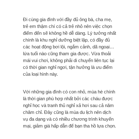
Đi cùng gia đình với đầy đủ ông bà, cha mẹ,
trẻ em thậm chí có cả trẻ nhỏ nên việc chọn
điểm đến sẽ không hề dễ dàng. Lý tưởng nhất
chính là khu nghỉ dưỡng biệt lập, có đầy đủ
các hoạt động bơi lội, ngắm cảnh, dã ngoại…
lứa tuổi nào cũng tham gia được. Vừa thoải
mái vui chơi, không phải di chuyển liên tục lại
có thời gian nghỉ ngơi, tận hưởng là ưu điểm
của loại hình này.
Với những gia đình có con nhỏ, mùa hè chính
là thời gian phù hợp nhất bởi các cháu được
nghỉ học và tranh thủ nghỉ xả hơi sau cả năm
chăm chỉ. Đây cũng là mùa du lịch nên dịch
vụ đa dạng và có nhiều chương trình khuyến
mại, giảm giá hấp dẫn để bạn tha hồ lựa chọn.