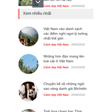
Cảnh đẹp Việt Nam
25/04/2020
Xem nhiều nhất
Bán đảo Sơn Trà sẽ là khu
du lịch quốc gia
Cảnh đẹp Việt Nam
Việt Nam vào danh sách
24/04/2020
các điểm nghỉ ngơi lý tưởng
nhất thế giới
Những món ăn đồng quê
dân dã ở Sài Gòn
Cảnh đẹp Việt Nam
29/03/2019
Cảnh đẹp Việt Nam
25/04/2020
Những hòn đảo mang tên
loài vật ở Việt Nam
Cảnh đẹp Việt Nam
21/02/2019
Chuyện kể về những ngôi
sao vàng danh giá Michelin
Cảnh đẹp Việt Nam
25/05/2019
Tinh hoa chạm bạc Thái