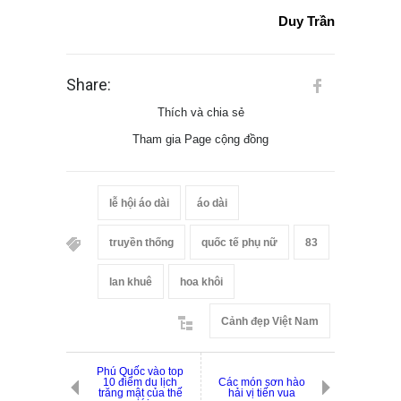
Duy Trần
Share:
Thích và chia sẻ
Tham gia Page cộng đồng
lễ hội áo dài
áo dài
truyền thống
quốc tế phụ nữ
83
lan khuê
hoa khôi
Cảnh đẹp Việt Nam
Phú Quốc vào top
10 điểm du lịch
Các món sơn hào
trăng mật của thế
hải vị tiến vua