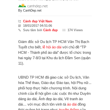
By
CanhDep.net
Cảnh đẹp Việt Nam
18/01/2017 04:51:06
Sưu tầm bởi
Cảnh đẹp
174 Views
Giám đốc sở Du lịch TP HCM Văn Thị Bạch
Tuyết cho biết,
lễ hội áo dài
với chủ đề “TP
HCM - Thành phố áo dài” được tổ chức trong
hai ngày 7-8/3 tại Khu du lịch Đầm Sen (quận
11).
UBND TP HCM đã giao các sở Du lịch, Văn
hóa Thể thao, Giáo dục Đào tạo, hội Phụ nữ...
phối hợp thực hiện chương trình. Nội dung
chính của lễ hội gồm các cuộc thi như Duyên
dáng áo dài, Ảnh đẹp áo dài, Vẽ tranh áo
dài… với mục đích tôn vinh tà
áo dài
đồng
thời quảng bá trang phục
truyền thống
của