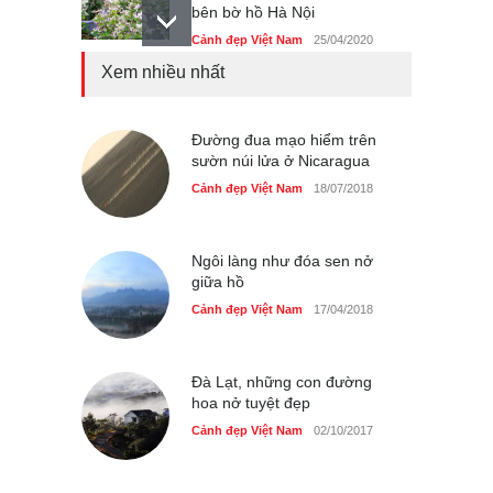
bên bờ hồ Hà Nội
Cảnh đẹp Việt Nam
25/04/2020
Xem nhiều nhất
Bán đảo Sơn Trà sẽ là khu
du lịch quốc gia
Cảnh đẹp Việt Nam
Đường đua mạo hiểm trên
24/04/2020
sườn núi lửa ở Nicaragua
Những món ăn đồng quê
Cảnh đẹp Việt Nam
18/07/2018
dân dã ở Sài Gòn
Cảnh đẹp Việt Nam
25/04/2020
Ngôi làng như đóa sen nở
giữa hồ
Cảnh đẹp Việt Nam
17/04/2018
Đà Lạt, những con đường
hoa nở tuyệt đẹp
Cảnh đẹp Việt Nam
02/10/2017