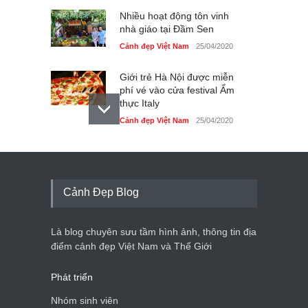
Nhiều hoạt động tôn vinh
nhà giáo tại Đầm Sen
Cảnh đẹp Việt Nam
25/04/2020
Giới trẻ Hà Nội được miễn
phí vé vào cửa festival Ẩm
thực Italy
Cảnh đẹp Việt Nam
25/04/2020
Tam giác mạch khoe sắc
bên bờ hồ Hà Nội
Cảnh đẹp Việt Nam
25/04/2020
Cảnh Đẹp Blog
Bán đảo Sơn Trà sẽ là khu
du lịch quốc gia
Là blog chuyên sưu tầm hình ảnh, thông tin địa
Cảnh đẹp Việt Nam
24/04/2020
điểm cảnh đẹp Việt Nam và Thế Giới
Phát triển
Nhóm sinh viên