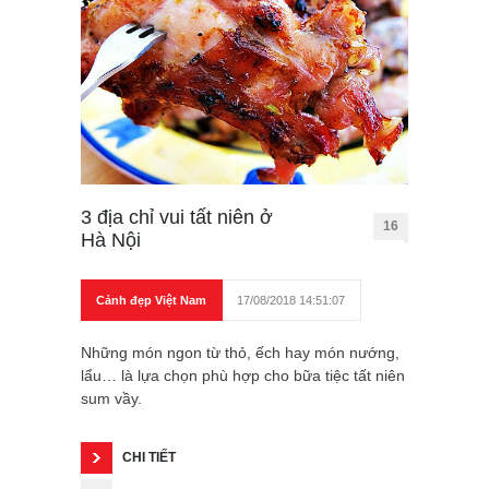
3 địa chỉ vui tất niên ở
16
Hà Nội
Cảnh đẹp Việt Nam
17/08/2018 14:51:07
Những món ngon từ thỏ, ếch hay món nướng,
lẩu… là lựa chọn phù hợp cho bữa tiệc tất niên
sum vầy.
CHI TIẾT