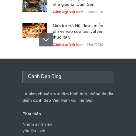
nhà giáo tại Đầm Sen
Cảnh đẹp Việt Nam
25/04/2020
Giới trẻ Hà Nội được miễn
phí vé vào cửa festival Ẩm
thực Italy
Cảnh đẹp Việt Nam
25/04/2020
Tam giác mạch khoe sắc
bên bờ hồ Hà Nội
Cảnh đẹp Việt Nam
25/04/2020
Cảnh Đẹp Blog
Bán đảo Sơn Trà sẽ là khu
du lịch quốc gia
Là blog chuyên sưu tầm hình ảnh, thông tin địa
Cảnh đẹp Việt Nam
24/04/2020
điểm cảnh đẹp Việt Nam và Thế Giới
Phát triển
Nhóm sinh viên
yêu Du Lịch