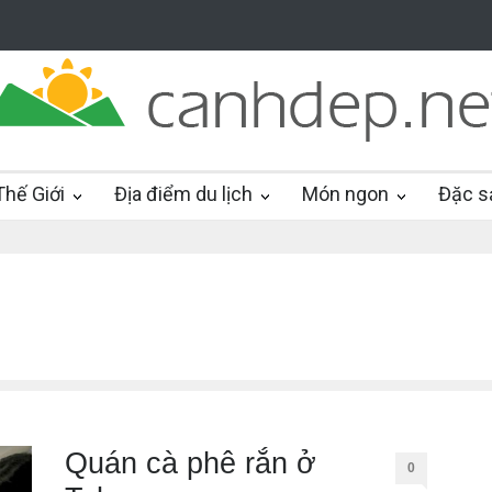
hế Giới
Địa điểm du lịch
Món ngon
Đặc s
Quán cà phê rắn ở
0