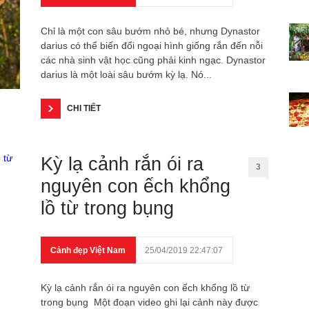
Chỉ là một con sâu bướm nhỏ bé, nhưng Dynastor
darius có thể biến đổi ngoại hình giống rắn đến nỗi
các nhà sinh vật học cũng phải kinh ngạc. Dynastor
darius là một loài sâu bướm kỳ lạ. Nó...
CHI TIẾT
Kỳ lạ cảnh rắn ói ra
3
nguyên con ếch khổng
lồ từ trong bụng
Cảnh đẹp Việt Nam
25/04/2019 22:47:07
Kỳ lạ cảnh rắn ói ra nguyên con ếch khổng lồ từ
trong bụng Một đoạn video ghi lại cảnh này được