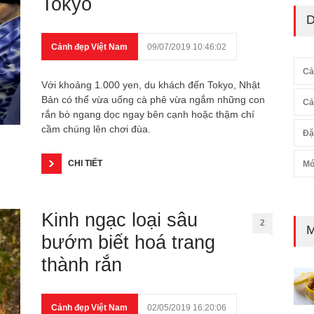
Tokyo
D
Cảnh đẹp Việt Nam
09/07/2019 10:46:02
Cả
Với khoảng 1.000 yen, du khách đến Tokyo, Nhật
Bản có thể vừa uống cà phê vừa ngắm những con
Cả
rắn bò ngang dọc ngay bên cạnh hoặc thậm chí
cầm chúng lên chơi đùa.
Đặ
CHI TIẾT
Mó
Kinh ngạc loại sâu
2
M
bướm biết hoá trang
thành rắn
Cảnh đẹp Việt Nam
02/05/2019 16:20:06