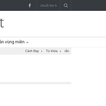
ản vùng miền
Cảnh Đẹp
›
Từ khóa
›
rắn