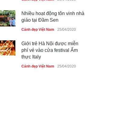
Nhiều hoạt động tôn vinh nhà
giáo tại Đầm Sen
Cảnh đẹp Việt Nam
25/04/2020
Giới trẻ Hà Nội được miễn
phí vé vào cửa festival Ẩm
thực Italy
Cảnh đẹp Việt Nam
25/04/2020
Tam giác mạch khoe sắc bên
bờ hồ Hà Nội
Cảnh đẹp Việt Nam
25/04/2020
Bán đảo Sơn Trà sẽ là khu
du lịch quốc gia
Cảnh đẹp Việt Nam
24/04/2020