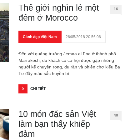
Thế giới nghìn lẻ một
16
đêm ở Morocco
Cảnh đẹp Việt Nam
26/05/2018 20:56:06
Đến với quảng trường Jemaa el Fna ở thành phố
Marrakech, du khách có cơ hội được gặp những
người kể chuyện rong, dụ rắn và phiên chợ kiểu Ba
Tư đầy màu sắc huyền bí.
CHI TIẾT
10 món đặc sản Việt
40
làm bạn thấy khiếp
đảm