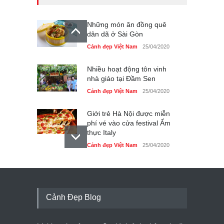
Những món ăn đồng quê
dân dã ở Sài Gòn
Cảnh đẹp Việt Nam
25/04/2020
Nhiều hoạt động tôn vinh
nhà giáo tại Đầm Sen
Cảnh đẹp Việt Nam
25/04/2020
Giới trẻ Hà Nội được miễn
phí vé vào cửa festival Ẩm
thực Italy
Cảnh đẹp Việt Nam
25/04/2020
Tam giác mạch khoe sắc
bên bờ hồ Hà Nội
Cảnh đẹp Việt Nam
25/04/2020
Cảnh Đẹp Blog
Bán đảo Sơn Trà sẽ là khu
du lịch quốc gia