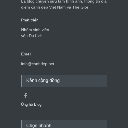
Là blog chuyên sưu tầm hình ảnh, thông tin địa
Cảnh đẹp Việt Nam
24/04/2020
điểm cảnh đẹp Việt Nam và Thế Giới
Phát triển
Nhóm sinh viên
yêu Du Lịch
Email
info@canhdep.net
Kênh cộng đồng
Ủng hộ Blog
Chọn nhanh