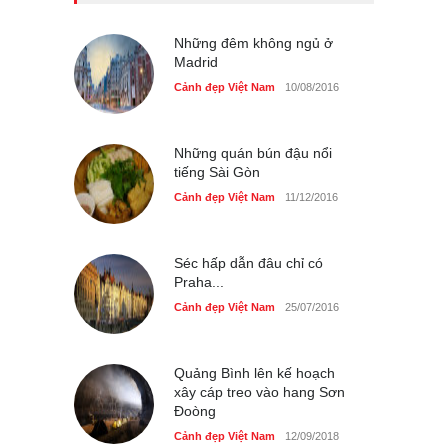
bên bờ hồ Hà Nội
Cảnh đẹp Việt Nam
Những đêm không ngủ ở
25/04/2020
Madrid
Bán đảo Sơn Trà sẽ là khu
Cảnh đẹp Việt Nam
10/08/2016
du lịch quốc gia
Cảnh đẹp Việt Nam
24/04/2020
Những quán bún đậu nổi
tiếng Sài Gòn
Cảnh đẹp Việt Nam
11/12/2016
Séc hấp dẫn đâu chỉ có
Praha...
Cảnh đẹp Việt Nam
25/07/2016
Quảng Bình lên kế hoạch
xây cáp treo vào hang Sơn
Đoòng
Cảnh đẹp Việt Nam
12/09/2018