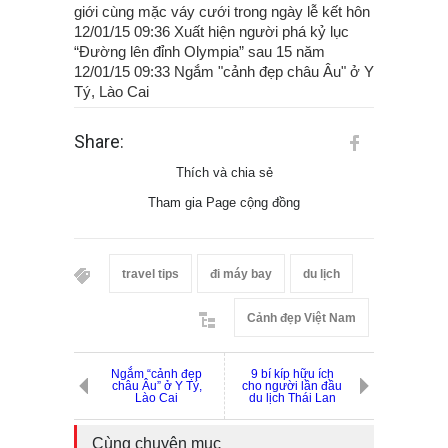
giới cùng mặc váy cưới trong ngày lễ kết hôn
12/01/15 09:36 Xuất hiện người phá kỷ lục
“Đường lên đỉnh Olympia” sau 15 năm
12/01/15 09:33 Ngắm "cảnh đẹp châu Âu" ở Y
Tý, Lào Cai
Share:
Thích và chia sẻ
Tham gia Page cộng đồng
travel tips
đi máy bay
du lịch
Cảnh đẹp Việt Nam
Ngắm “cảnh đẹp
9 bí kíp hữu ích
châu Âu” ở Y Tý,
cho người lần đầu
Lào Cai
du lịch Thái Lan
Cùng chuyên mục