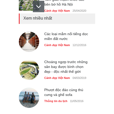
bên bờ hồ Hà Nội
Cảnh đẹp Việt Nam
25/04/2020
Xem nhiều nhất
Bán đảo Sơn Trà sẽ là khu
du lịch quốc gia
Cảnh đẹp Việt Nam
Các loại mắm nổi tiếng dọc
24/04/2020
miền đất nước
Những món ăn đồng quê
Cảnh đẹp Việt Nam
12/12/2016
dân dã ở Sài Gòn
Cảnh đẹp Việt Nam
25/04/2020
Choáng ngợp trước những
sân bay được bình chọn
đẹp - độc nhất thế giới
Cảnh đẹp Việt Nam
04/03/2019
Phượt độc đáo cùng thú
cưng và ghế sofa
Thông tin du lịch
11/05/2016