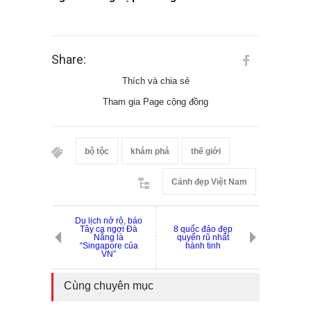
Share:
Thích và chia sẻ
Tham gia Page cộng đồng
bộ tộc
khám phá
thế giới
Cảnh đẹp Việt Nam
Du lịch nở rộ, báo
Tây ca ngợi Đà
8 quốc đảo đẹp
Nẵng là
quyến rũ nhất
“Singapore của
hành tinh
VN”
Cùng chuyên mục