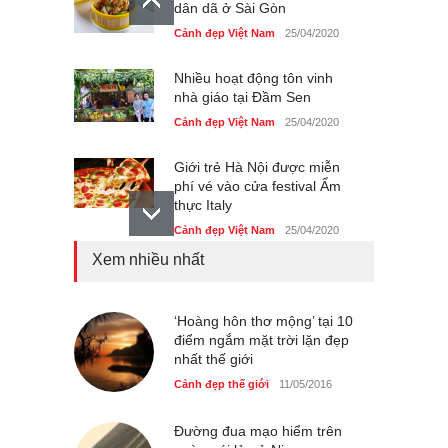
dân dã ở Sài Gòn
Cảnh đẹp Việt Nam
25/04/2020
Nhiều hoạt động tôn vinh
nhà giáo tại Đầm Sen
Cảnh đẹp Việt Nam
25/04/2020
Giới trẻ Hà Nội được miễn
phí vé vào cửa festival Ẩm
thực Italy
Cảnh đẹp Việt Nam
25/04/2020
Xem nhiều nhất
Tam giác mạch khoe sắc
bên bờ hồ Hà Nội
Cảnh đẹp Việt Nam
‘Hoàng hôn thơ mộng’ tại 10
25/04/2020
điểm ngắm mặt trời lặn đẹp
nhất thế giới
Bán đảo Sơn Trà sẽ là khu
du lịch quốc gia
Cảnh đẹp thế giới
11/05/2016
Cảnh đẹp Việt Nam
24/04/2020
Đường đua mạo hiểm trên