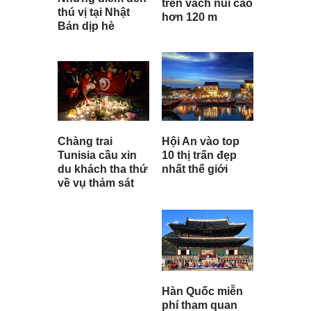
trên vách núi cao
thú vị tại Nhật
hơn 120 m
Bản dịp hè
Hội An vào top
Chàng trai
10 thị trấn đẹp
Tunisia cầu xin
nhất thế giới
du khách tha thứ
về vụ thảm sát
Hàn Quốc miễn
phí tham quan