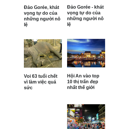
Đảo Gorée - khát
Đảo Gorée, khát
vọng tự do của
vọng tự do của
những người nô
những người nô
lệ
lệ
Hội An vào top
Voi 63 tuổi chết
10 thị trấn đẹp
vì làm việc quá
nhất thế giới
sức