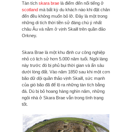
Tàn tích
skara brae
là điểm đến nổi tiếng ở
scotland
mà bất kỳ du khách nào khi đặt chân
đến đều không muốn bỏ lỡ. Đây là một trong
những di tích thời tiền sử đáng chú ý nhất
châu Âu và nằm ở vịnh Skaill trên quần đảo
Orkney.
Skara Brae là một khu định cư công nghiệp
nhỏ có lịch sử hơn 5.000 năm tuổi. Ngôi làng
này trước đó bị phủ bụi thời gian và ẩn sâu
dưới lòng đất. Vào năm 1850 sau khi một cơn
bão dữ dội quần thảo vịnh Skaill, sức mạnh
của gió bão đã để lộ ra những tàn tích bằng
đá. Dù bị bỏ hoang hàng nghìn năm, những
ngôi nhà ở Skara Brae vẫn trong tình trạng
tốt.