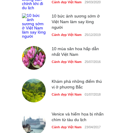
nhà giáo tại Đầm Sen
Cảnh đẹp Việt Nam
29/03/2020
Cảnh đẹp Việt Nam
25/04/2020
10 bức ảnh sương sớm ở
Việt Nam làm say lòng
người
Cảnh đẹp Việt Nam
25/12/2019
10 mùa săn hoa hấp dẫn
nhất Việt Nam
Cảnh đẹp Việt Nam
25/07/2016
Khám phá những điểm thú
vị ở phương Bắc
Cảnh đẹp Việt Nam
01/07/2018
Venice và hiểm họa bị nhấn
chìm từ tàu du lịch
Cảnh đẹp Việt Nam
23/04/2017