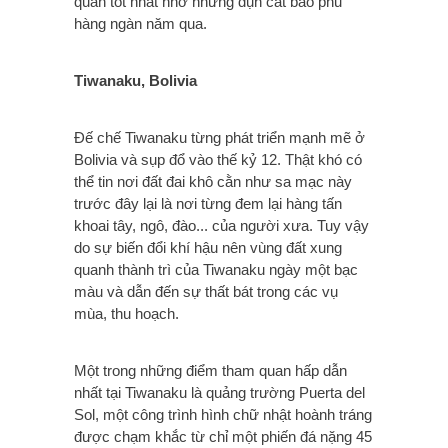
quản tốt nhất nhờ những đụn cát bao phủ
hàng ngàn năm qua.
Tiwanaku, Bolivia
Đế chế Tiwanaku từng phát triển mạnh mẽ ở
Bolivia và sụp đổ vào thế kỷ 12.
Thật khó có
thể tin nơi đất đai khô cằn như sa mạc này
trước đây lại là nơi từng đem lại hàng tấn
khoai tây, ngô, đào... của người xưa. Tuy vậy
do sự biến đổi khí hậu nên vùng đất xung
quanh thành trì của Tiwanaku ngày một bạc
màu và dẫn đến sự thất bát trong các vụ
mùa, thu hoạch.
Một trong những điểm tham quan hấp dẫn
nhất tại Tiwanaku là quảng trường Puerta del
Sol, một công trình hình chữ nhật hoành tráng
được chạm khắc từ chỉ một phiến đá nặng 45