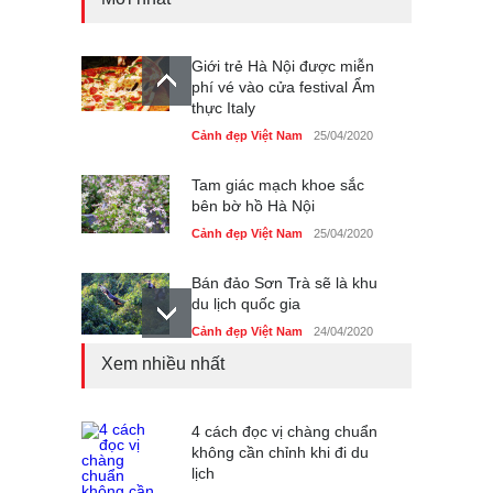
Giới trẻ Hà Nội được miễn
phí vé vào cửa festival Ẩm
thực Italy
Cảnh đẹp Việt Nam
25/04/2020
Tam giác mạch khoe sắc
bên bờ hồ Hà Nội
Cảnh đẹp Việt Nam
25/04/2020
Bán đảo Sơn Trà sẽ là khu
du lịch quốc gia
Cảnh đẹp Việt Nam
24/04/2020
Xem nhiều nhất
Những món ăn đồng quê
dân dã ở Sài Gòn
Cảnh đẹp Việt Nam
4 cách đọc vị chàng chuẩn
25/04/2020
không cần chỉnh khi đi du
lịch
Nhiều hoạt động tôn vinh