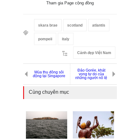
Tham gia Page cộng đồng
skara brae
scotland
atlantis
pompeii
italy
Cảnh đẹp Việt Nam
Đảo Gorée, khát
Mùa thu đông sôi
vọng tự do của
động tại Singapore
những người nô lệ
Cùng chuyên mục