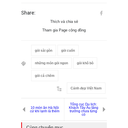
Share:
Thích và chia sẻ
Tham gia Page cộng đồng
gỏi sài gòn
gỏi cuốn
những món gỏi ngon
gỏi khô bò
gỏi cá chẽm
Cảnh đẹp Việt Nam
Tổng cục Du lịch:
10 món ăn Hà Nội
Khách Tây Âu tăng
cứ khi lạnh là thèm
trưởng chưa từng
có
Cùng chuyên mục