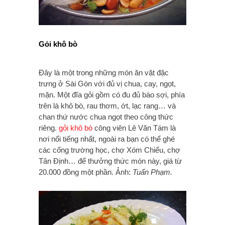
Gỏi khô bò
Đây là một trong những món ăn vặt đặc
trưng ở Sài Gòn với đủ vị chua, cay, ngọt,
mặn. Một đĩa gỏi gồm có đu đủ bào sợi, phía
trên là khô bò, rau thơm, ớt, lạc rang… và
chan thứ nước chua ngọt theo công thức
riêng.
gỏi khô bò
công viên Lê Văn Tám là
nơi nổi tiếng nhất, ngoài ra bạn có thể ghé
các cổng trường học, chợ Xóm Chiếu, chợ
Tân Định… để thưởng thức món này, giá từ
20.000 đồng một phần. Ảnh:
Tuấn Phạm.