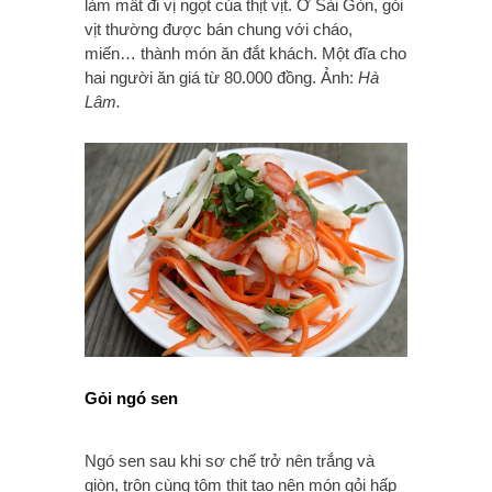
làm mất đi vị ngọt của thịt vịt. Ở Sài Gòn, gỏi
vịt thường được bán chung với cháo,
miến… thành món ăn đắt khách. Một đĩa cho
hai người ăn giá từ 80.000 đồng. Ảnh:
Hà
Lâm.
Gỏi ngó sen
Ngó sen sau khi sơ chế trở nên trắng và
giòn, trộn cùng tôm thịt tạo nên món gỏi hấp