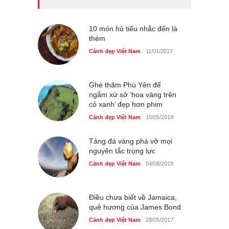
Bán đảo Sơn Trà sẽ là khu
du lịch quốc gia
Cảnh đẹp Việt Nam
10 món hủ tiếu nhắc đến là
24/04/2020
thèm
Những món ăn đồng quê
Cảnh đẹp Việt Nam
11/01/2017
dân dã ở Sài Gòn
Cảnh đẹp Việt Nam
25/04/2020
Ghé thăm Phú Yên để
ngắm xứ sở ‘hoa vàng trên
cỏ xanh’ đẹp hơn phim
Cảnh đẹp Việt Nam
10/05/2019
Tảng đá vàng phá vỡ mọi
nguyên tắc trọng lực
Cảnh đẹp Việt Nam
04/08/2019
Điều chưa biết về Jamaica,
quê hương của James Bond
Cảnh đẹp Việt Nam
28/05/2017