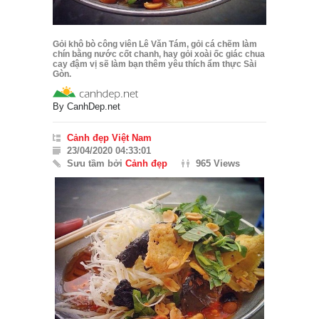
Gỏi khô bò công viên Lê Văn Tám, gỏi cá chẽm làm
chín bằng nước cốt chanh, hay gỏi xoài ốc giác chua
cay đậm vị sẽ làm bạn thêm yêu thích ẩm thực Sài
Gòn.
By
CanhDep.net
Cảnh đẹp Việt Nam
23/04/2020 04:33:01
Sưu tầm bởi
Cảnh đẹp
965 Views