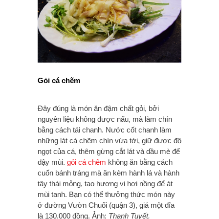
Gỏi cá chẽm
Đây đúng là món ăn đậm chất gỏi, bởi
nguyên liệu không được nấu, mà làm chín
bằng cách tái chanh. Nước cốt chanh làm
những lát cá chẽm chín vừa tới, giữ được độ
ngọt của cá, thêm gừng cắt lát và dầu mè để
dậy mùi.
gỏi cá chẽm
không ăn bằng cách
cuốn bánh tráng mà ăn kèm hành lá và hành
tây thái mỏng, tạo hương vị hơi nồng để át
mùi tanh. Bạn có thể thưởng thức món này
ở đường Vườn Chuối (quận 3), giá một đĩa
là 130.000 đồng. Ảnh:
Thanh Tuyết.