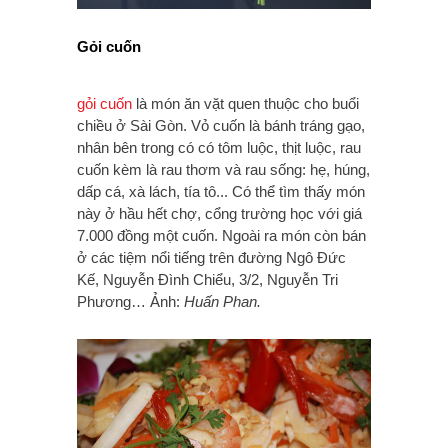
Gỏi cuốn
gỏi cuốn
là món ăn vặt quen thuộc cho buổi
chiều ở Sài Gòn. Vỏ cuốn là bánh tráng gạo,
nhân bên trong có có tôm luộc, thịt luộc, rau
cuốn kèm là rau thơm và rau sống: hẹ, húng,
dấp cá, xà lách, tía tô... Có thể tìm thấy món
này ở hầu hết chợ, cổng trường học với giá
7.000 đồng một cuốn. Ngoài ra món còn bán
ở các tiệm nổi tiếng trên đường Ngô Đức
Kế, Nguyễn Đình Chiểu, 3/2, Nguyễn Tri
Phương… Ảnh:
Huấn Phan.