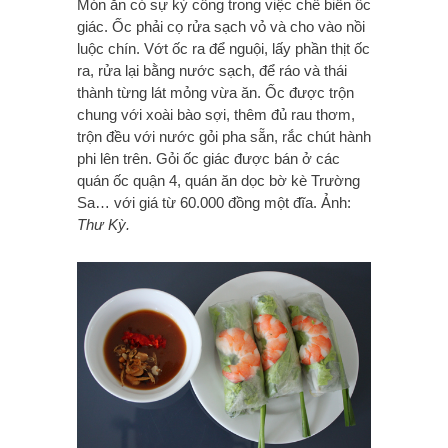
Món ăn có sự kỳ công trong việc chế biến ốc
giác. Ốc phải cọ rửa sạch vỏ và cho vào nồi
luộc chín. Vớt ốc ra để nguội, lấy phần thịt ốc
ra, rửa lại bằng nước sạch, để ráo và thái
thành từng lát mỏng vừa ăn. Ốc được trộn
chung với xoài bào sợi, thêm đủ rau thơm,
trộn đều với nước gỏi pha sẵn, rắc chút hành
phi lên trên. Gỏi ốc giác được bán ở các
quán ốc quận 4, quán ăn dọc bờ kè Trường
Sa… với giá từ 60.000 đồng một đĩa. Ảnh:
Thư Kỳ.