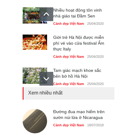
Nhiều hoạt động tôn vinh
nhà giáo tại Đầm Sen
Cảnh đẹp Việt Nam
25/04/2020
Giới trẻ Hà Nội được miễn
phí vé vào cửa festival Ẩm
thực Italy
Cảnh đẹp Việt Nam
25/04/2020
Tam giác mạch khoe sắc
bên bờ hồ Hà Nội
Cảnh đẹp Việt Nam
25/04/2020
Xem nhiều nhất
Bán đảo Sơn Trà sẽ là khu
du lịch quốc gia
Cảnh đẹp Việt Nam
Đường đua mạo hiểm trên
24/04/2020
sườn núi lửa ở Nicaragua
Những món ăn đồng quê
Cảnh đẹp Việt Nam
18/07/2018
dân dã ở Sài Gòn