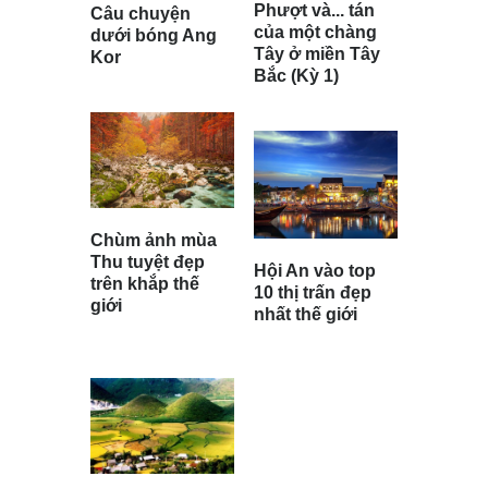
Phượt và... tán
Câu chuyện
của một chàng
dưới bóng Ang
Tây ở miền Tây
Kor
Bắc (Kỳ 1)
Chùm ảnh mùa
Thu tuyệt đẹp
Hội An vào top
trên khắp thế
10 thị trấn đẹp
giới
nhất thế giới