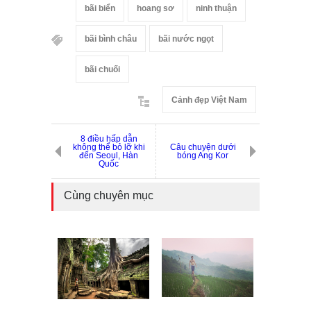
bãi biển
hoang sơ
ninh thuận
bãi bình châu
bãi nước ngọt
bãi chuối
Cảnh đẹp Việt Nam
8 điều hấp dẫn
không thể bỏ lỡ khi
Câu chuyện dưới
đến Seoul, Hàn
bóng Ang Kor
Quốc
Cùng chuyên mục