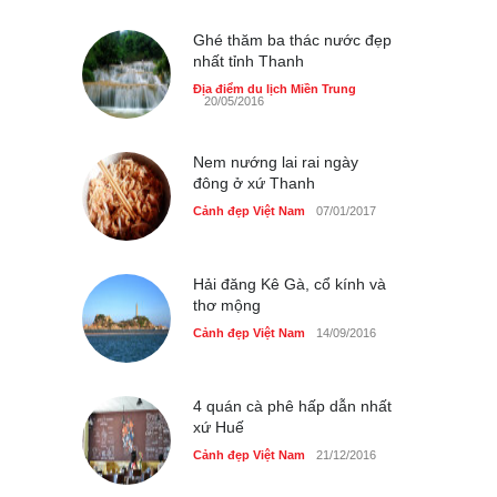
du lịch quốc gia
Cảnh đẹp Việt Nam
Ghé thăm ba thác nước đẹp
24/04/2020
nhất tỉnh Thanh
Những món ăn đồng quê
Địa điểm du lịch Miền Trung
20/05/2016
dân dã ở Sài Gòn
Cảnh đẹp Việt Nam
25/04/2020
Nem nướng lai rai ngày
đông ở xứ Thanh
Cảnh đẹp Việt Nam
07/01/2017
Hải đăng Kê Gà, cổ kính và
thơ mộng
Cảnh đẹp Việt Nam
14/09/2016
4 quán cà phê hấp dẫn nhất
xứ Huế
Cảnh đẹp Việt Nam
21/12/2016