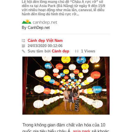
Lễ hội đèn lồng mang chủ đề “Châu Á rực rỡ” sẽ
diễn ra tại Asia Park (Đà Nẵng) từ ngày 9 đến 15/9
với nhiều hoạt động như múa lân, canaval, lễ diễu
hành đèn lồng đủ hình thù rực rỡ...
By
CanhDep.net
Cảnh đẹp Việt Nam
24/03/2020 00:12:06
Sưu tầm bởi
Cảnh đẹp
1 Views
Trong không gian đậm chất văn hóa của 10
quốc gia tiêu biểu châu Á,
asia park
sẽ khoác