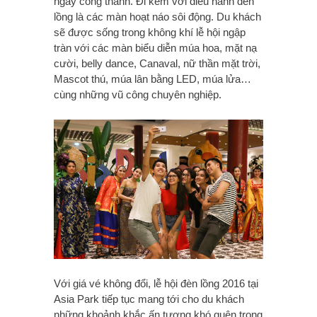
ngay cổng thành. Đi kèm với diễu hành đèn
lồng là các màn hoạt náo sôi động. Du khách
sẽ được sống trong không khí lễ hội ngập
tràn với các màn biểu diễn múa hoa, mặt nạ
cười, belly dance, Canaval, nữ thần mặt trời,
Mascot thú, múa lân bằng LED, múa lửa…
cùng những vũ công chuyên nghiệp.
Với giá vé không đổi, lễ hội đèn lồng 2016 tại
Asia Park tiếp tục mang tới cho du khách
những khoảnh khắc ấn tượng khó quên trong