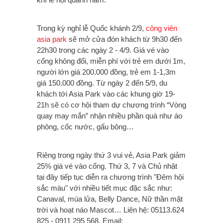
Trong kỳ nghỉ lễ Quốc khánh 2/9,
công viên
asia park
sẽ mở cửa đón khách từ 9h30 đến
22h30 trong các ngày 2 - 4/9. Giá vé vào
cổng không đổi, miễn phí với trẻ em dưới 1m,
người lớn giá 200.000 đồng, trẻ em 1-1,3m
giá 150.000 đồng. Từ ngày 2 đến 5/9, du
khách tới Asia Park vào các khung giờ 19-
21h sẽ có cơ hội tham dự chương trình “Vòng
quay may mắn” nhận nhiều phần quà như áo
phông, cốc nước, gấu bông…
Riêng trong ngày thứ 3 vui vẻ, Asia Park giảm
25% giá vé vào cổng. Thứ 3, 7 và Chủ nhật
tại đây tiếp tục diễn ra chương trình "Đêm hội
sắc màu" với nhiều tiết mục đặc sắc như:
Canaval, múa lửa, Belly Dance, Nữ thần mặt
trời và hoạt náo Mascot… Liên hệ: 05113.624
825 - 0911 295 568. Email: