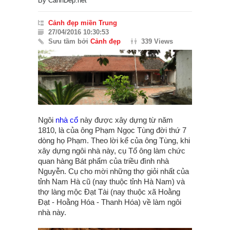
By
CanhDep.net
Cảnh đẹp miền Trung
27/04/2016 10:30:53
Sưu tầm bởi
Cảnh đẹp
339 Views
Ngôi
nhà cổ
này được xây dựng từ năm
1810, là của ông Phạm Ngọc Tùng đời thứ 7
dòng họ Phạm. Theo lời kể của ông Tùng, khi
xây dựng ngôi nhà này, cụ Tổ ông làm chức
quan hàng Bát phẩm của triều đình nhà
Nguyễn. Cụ cho mời những thợ giỏi nhất của
tỉnh Nam Hà cũ (nay thuộc tỉnh Hà Nam) và
thợ làng mộc Đạt Tài (nay thuộc xã Hoằng
Đạt - Hoằng Hóa - Thanh Hóa) về làm ngôi
nhà này.