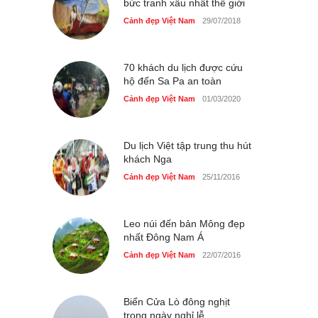
bức tranh xấu nhất thế giới
Những món ăn đồng quê
Cảnh đẹp Việt Nam
29/07/2018
dân dã ở Sài Gòn
Cảnh đẹp Việt Nam
25/04/2020
70 khách du lịch được cứu
hộ đến Sa Pa an toàn
Cảnh đẹp Việt Nam
01/03/2020
Du lịch Việt tập trung thu hút
khách Nga
Cảnh đẹp Việt Nam
25/11/2016
Leo núi đến bản Mông đẹp
nhất Đông Nam Á
Cảnh đẹp Việt Nam
22/07/2016
Biển Cửa Lò đông nghịt
trong ngày nghỉ lễ