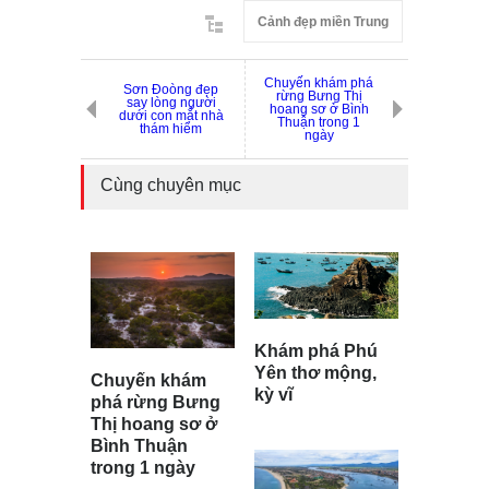
Cảnh đẹp miền Trung
Chuyến khám phá
Sơn Đoòng đẹp
rừng Bưng Thị
say lòng người
hoang sơ ở Bình
dưới con mắt nhà
Thuận trong 1
thám hiểm
ngày
Cùng chuyên mục
Khám phá Phú
Yên thơ mộng,
Chuyến khám
kỳ vĩ
phá rừng Bưng
Thị hoang sơ ở
Bình Thuận
trong 1 ngày