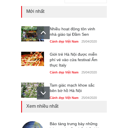
Mới nhất
Nhiều hoạt động tôn vinh
nhà giáo tại Đầm Sen
Cảnh đẹp Việt Nam
25/04/2020
Giới trẻ Hà Nội được miễn
phí vé vào cửa festival Ẩm
thực Italy
Cảnh đẹp Việt Nam
25/04/2020
Tam giác mạch khoe sắc
bên bờ hồ Hà Nội
Cảnh đẹp Việt Nam
25/04/2020
Xem nhiều nhất
Bán đảo Sơn Trà sẽ là khu
du lịch quốc gia
Cảnh đẹp Việt Nam
Bảo tàng trưng bày những
24/04/2020