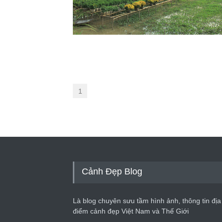
1
Cảnh Đẹp Blog
Là blog chuyên sưu tầm hình ảnh, thông tin địa
điểm cảnh đẹp Việt Nam và Thế Giới