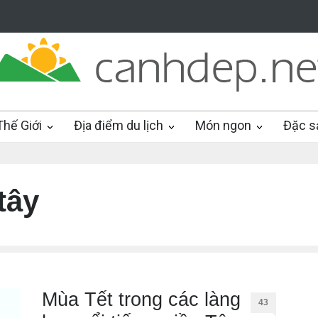
hế Giới
Địa điểm du lịch
Món ngon
Đặc s
tây
Mùa Tết trong các làng
43