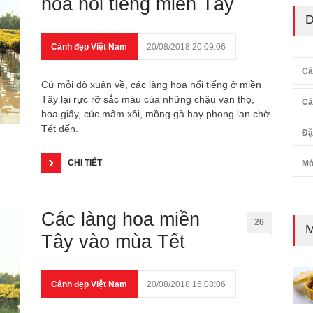
hoa nổi tiếng miền Tây
D
Cảnh đẹp Việt Nam
20/08/2018 20:09:06
Cả
Cứ mỗi độ xuân về, các làng hoa nổi tiếng ở miền
Tây lại rực rỡ sắc màu của những chậu vạn thọ,
Cả
hoa giấy, cúc mâm xôi, mồng gà hay phong lan chờ
Tết đến.
Đặ
CHI TIẾT
Mó
Các làng hoa miền
26
M
Tây vào mùa Tết
Cảnh đẹp Việt Nam
20/08/2018 16:08:06