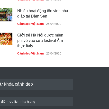
Nhiều hoạt động tôn vinh nhà
giáo tại Đầm Sen
Cảnh đẹp Việt Nam
25/04/2020
Giới trẻ Hà Nội được miễn
phí vé vào cửa festival Ẩm
thực Italy
Cảnh đẹp Việt Nam
25/04/2020
Tam giác mạch khoe sắc bên
bờ hồ Hà Nội
Cảnh đẹp Việt Nam
25/04/2020
ừ khóa cảnh đẹp
Bán đảo Sơn Trà sẽ là khu
du lịch quốc gia
 điểm du lịch nha trang
Cảnh đẹp Việt Nam
24/04/2020