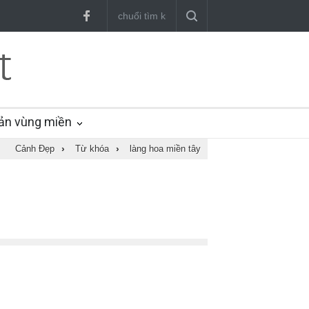
ản vùng miền
Cảnh Đẹp
›
Từ khóa
›
làng hoa miền tây