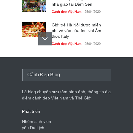
nhà giáo tại Đầm Sen
Cảnh đẹp Việt Nam
25/04/2020
Giới trẻ Hà Nội được miễn
phí vé vào cửa festival Ẩm
thực Italy
Cảnh đẹp Việt Nam
25/04/2020
Tam giác mạch khoe sắc
bên bờ hồ Hà Nội
Cảnh đẹp Việt Nam
25/04/2020
Cảnh Đẹp Blog
Bán đảo Sơn Trà sẽ là khu
du lịch quốc gia
Là blog chuyên sưu tầm hình ảnh, thông tin địa
Cảnh đẹp Việt Nam
24/04/2020
điểm cảnh đẹp Việt Nam và Thế Giới
Phát triển
Nhóm sinh viên
yêu Du Lịch