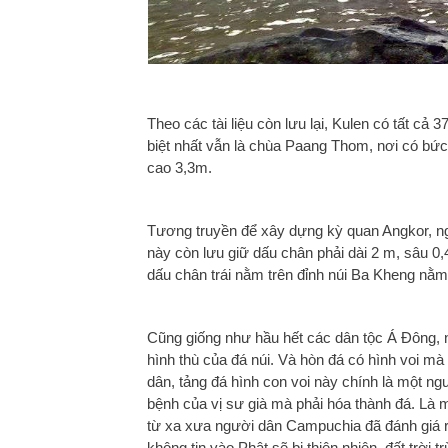
Theo các tài liệu còn lưu lại, Kulen có tất cả
biệt nhất vẫn là chùa Paang Thom, nơi có bức
cao 3,3m.
Tương truyền để xây dựng kỳ quan Angkor, n
này còn lưu giữ dấu chân phải dài 2 m, sâu 0,
dấu chân trái nằm trên đỉnh núi Ba Kheng nằm
Cũng giống như hầu hết các dân tộc Á Đông, 
hình thù của đá núi. Và hòn đá có hình voi m
dân, tảng đá hình con voi này chính là một ng
bệnh của vị sư già mà phải hóa thành đá. Là
từ xa xưa người dân Campuchia đã đánh giá rấ
không tin vào Phật sẽ bị thiên nhiên, đất trời 