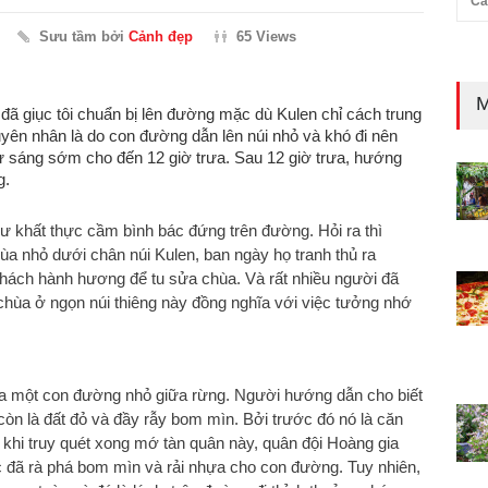
Cả
Sưu tầm bởi
Cảnh đẹp
65 Views
M
đã giục tôi chuẩn bị lên đường mặc dù Kulen chỉ cách trung
yên nhân là do con đường dẫn lên núi nhỏ và khó đi nên
từ sáng sớm cho đến 12 giờ trưa. Sau 12 giờ trưa, hướng
g.
sư khất thực cầm bình bác đứng trên đường. Hỏi ra thì
ùa nhỏ dưới chân núi Kulen, ban ngày họ tranh thủ ra
 khách hành hương để tu sửa chùa. Và rất nhiều người đã
 chùa ở ngọn núi thiêng này đồng nghĩa với việc tưởng nhớ
 qua một con đường nhỏ giữa rừng. Người hướng dẫn cho biết
òn là đất đỏ và đầy rẫy bom mìn. Bởi trước đó nó là căn
 khi truy quét xong mớ tàn quân này, quân đội Hoàng gia
 đã rà phá bom mìn và rải nhựa cho con đường. Tuy nhiên,