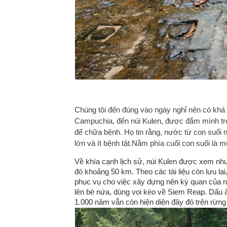
Chúng tôi đến đúng vào ngày nghỉ nên có khá
Campuchia, đến núi Kulen, được đắm mình tron
để chữa bệnh. Họ tin rằng, nước từ con suối 
lớn và ít bệnh tật.Nằm phía cuối con suối là 
Về khía cạnh lịch sử, núi Kulen được xem nh
đó khoảng 50 km. Theo các tài liệu còn lưu lại
phục vụ cho việc xây dựng nên kỳ quan của nh
lên bè nứa, dùng voi kéo về Siem Reap. Dấu 
1.000 năm vẫn còn hiện diện đây đó trên rừng 