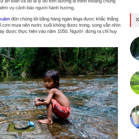
ự an toàn và đó là lý do trên đường đi thỉnh thoảng chúng
nhiệm vụ cảnh báo người hành hương.
kulen
đón chúng tôi bằng hàng ngàn linga được khắc thẳng
X
 đổ cơn mưa nên nước suối không được trong, song vẫn nhìn
này được thực hiện vào năm 1050. Người đứng ra chỉ huy