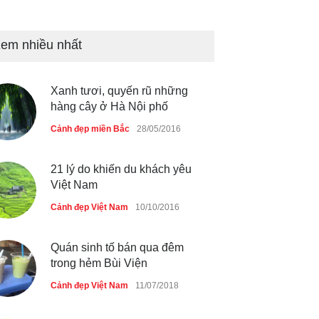
Bán đảo Sơn Trà sẽ là khu
du lịch quốc gia
em nhiều nhất
Cảnh đẹp Việt Nam
24/04/2020
Xanh tươi, quyến rũ những
Những món ăn đồng quê dân
hàng cây ở Hà Nội phố
dã ở Sài Gòn
Cảnh đẹp miền Bắc
28/05/2016
Cảnh đẹp Việt Nam
25/04/2020
21 lý do khiến du khách yêu
Việt Nam
Cảnh đẹp Việt Nam
10/10/2016
Quán sinh tố bán qua đêm
trong hẻm Bùi Viện
Cảnh đẹp Việt Nam
11/07/2018