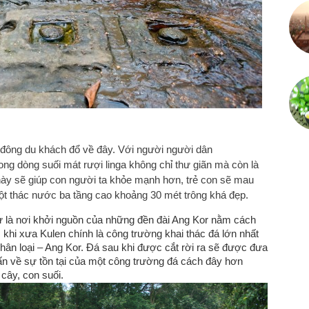
 đông du khách đổ về đây. Với người người dân
g dòng suối mát rượi linga không chỉ thư giãn mà còn là
này sẽ giúp con người ta khỏe mạnh hơn, trẻ con sẽ mau
một thác nước ba tầng cao khoảng 30 mét trông khá đẹp.
ư là nơi khởi nguồn của những đền đài Ang Kor nằm cách
, khi xưa Kulen chính là công trường khai thác đá lớn nhất
ân loại – Ang Kor. Đá sau khi được cắt rời ra sẽ được đưa
ấn về sự tồn tại của một công trường đá cách đây hơn
cây, con suối.