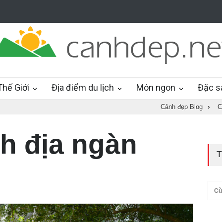
hế Giới
Địa điểm du lịch
Món ngon
Đặc s
Cảnh đẹp Blog
›
C
nh địa ngàn
T
Cù