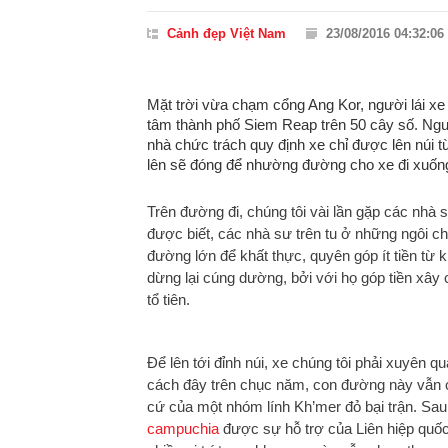
Cảnh đẹp Việt Nam
23/08/2016 04:32:06
Mặt trời vừa chạm cổng Ang Kor, người lái xe 
tâm thành phố Siem Reap trên 50 cây số. Ngu
nhà chức trách quy định xe chỉ được lên núi 
lên sẽ đóng để nhường đường cho xe đi xuốn
Trên đường đi, chúng tôi vài lần gặp các nhà 
được biết, các nhà sư trên tu ở những ngôi ch
đường lớn để khất thực, quyên góp ít tiền từ
dừng lại cúng dường, bởi với họ góp tiền xây
tổ tiên.
Để lên tới đỉnh núi, xe chúng tôi phải xuyên
cách đây trên chục năm, con đường này vẫn c
cứ của một nhóm lính Kh’mer đỏ bại trận. Sau
campuchia
được sự hỗ trợ của Liên hiệp quốc