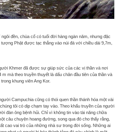
 37 ngôi đền, chùa cổ có tuổi đời hàng ngàn năm, nhưng đặc
 tượng Phật được tạc thẳng vào núi đá với chiều dài 9,7m,
gười Khmer đã được sự giúp sức của các vị thần và nơi
4 m mà theo truyền thuyết là dấu chân đầu tiên của thần và
 trong khung viên Ang Kor.
người Campuchia cũng có thói quen thần thánh hóa một vài
à chúng tôi có dịp chạm tay vào. Theo khẩu truyền của người
ười đàn ông bệnh hủi. Chỉ vì không tin vào tài năng chữa
 một câu chuyện hoang đường, song qua đó cho thấy rằng,
t cao vai trò của những nhà sư trong đời sống. Những ai
trừng phạt và người bị hóa thành tảng đá này chính là một