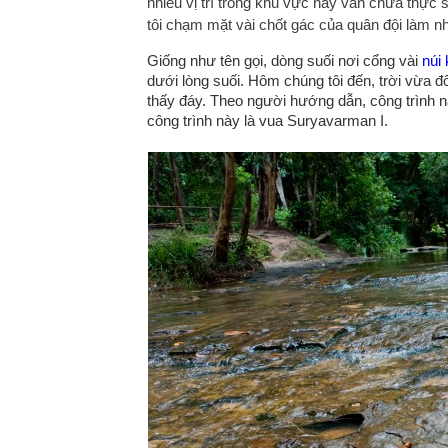
nhiều vị trí trong khu vực này vẫn chưa thực s
tôi chạm mặt vài chốt gác của quân đội làm 
Giống như tên gọi, dòng suối nơi cổng vài
núi 
dưới lòng suối. Hôm chúng tôi đến, trời vừa
thấy đáy. Theo người hướng dẫn, công trình 
công trình này là vua Suryavarman I.