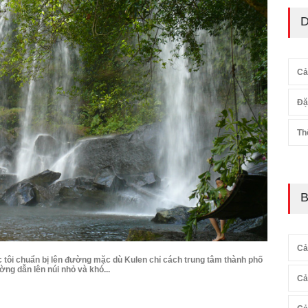
D
Cả
Đặ
Th
B
Cả
c tôi chuẩn bị lên đường mặc dù Kulen chỉ cách trung tâm thành phố
ng dẫn lên núi nhỏ và khó...
Cả