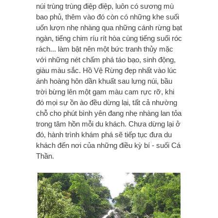
núi trùng trùng điệp điệp, luôn có sương mù
bao phủ, thêm vào đó còn có những khe suối
uốn lượn nhẹ nhàng qua những cánh rừng bạt
ngàn, tiếng chim ríu rít hòa cùng tiếng suối róc
rách... làm bật nên một bức tranh thủy mặc
với những nét chấm phá táo bạo, sinh động,
giàu màu sắc. Hồ Vệ Rừng đẹp nhất vào lúc
ánh hoàng hôn dần khuất sau lưng núi, bầu
trời bừng lên một gam màu cam rực rỡ, khi
đó mọi sự ồn ào đều dừng lại, tất cả nhường
chỗ cho phút bình yên đang nhẹ nhàng lan tỏa
trong tâm hồn mỗi du khách. Chưa dừng lại ở
đó, hành trình khám phá sẽ tiếp tục đưa du
khách đến nơi của những điều kỳ bí - suối Cá
Thần.