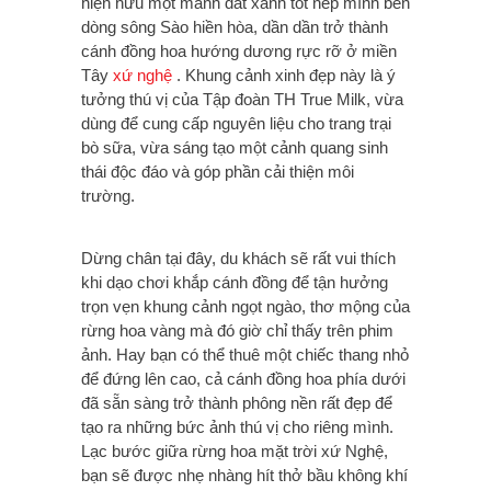
hiện hữu một mảnh đất xanh tốt nép mình bên
dòng sông Sào hiền hòa, dần dần trở thành
cánh đồng hoa hướng dương rực rỡ ở miền
Tây
xứ nghệ
. Khung cảnh xinh đẹp này là ý
tưởng thú vị của Tập đoàn TH True Milk, vừa
dùng để cung cấp nguyên liệu cho trang trại
bò sữa, vừa sáng tạo một cảnh quang sinh
thái độc đáo và góp phần cải thiện môi
trường.
Dừng chân tại đây, du khách sẽ rất vui thích
khi dạo chơi khắp cánh đồng để tận hưởng
trọn vẹn khung cảnh ngọt ngào, thơ mộng của
rừng hoa vàng mà đó giờ chỉ thấy trên phim
ảnh. Hay bạn có thể thuê một chiếc thang nhỏ
để đứng lên cao, cả cánh đồng hoa phía dưới
đã sẵn sàng trở thành phông nền rất đẹp để
tạo ra những bức ảnh thú vị cho riêng mình.
Lạc bước giữa rừng hoa mặt trời xứ Nghệ,
bạn sẽ được nhẹ nhàng hít thở bầu không khí