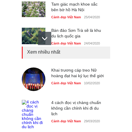
Tam giác mạch khoe sắc
bên bờ hồ Hà Nội
Cảnh đẹp Việt Nam
25/04/2020
Bán đảo Sơn Trà sẽ là khu
du lịch quốc gia
Cảnh đẹp Việt Nam
24/04/2020
Xem nhiều nhất
Những món ăn đồng quê
dân dã ở Sài Gòn
Cảnh đẹp Việt Nam
Khai trương cáp treo Nữ
25/04/2020
hoàng đạt hai kỷ lục thế giới
Nhiều hoạt động tôn vinh
Cảnh đẹp Việt Nam
10/02/2020
nhà giáo tại Đầm Sen
Cảnh đẹp Việt Nam
25/04/2020
4 cách đọc vị chàng chuẩn
không cần chỉnh khi đi du
lịch
Cảnh đẹp Việt Nam
29/03/2020