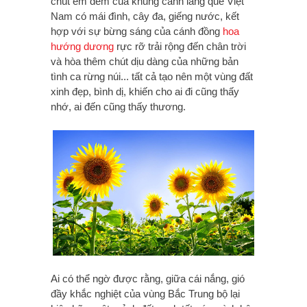
chút êm đềm của khung cảnh làng quê Việt
Nam có mái đình, cây đa, giếng nước, kết
hợp với sự bừng sáng của cánh đồng
hoa
hướng dương
rực rỡ trải rộng đến chân trời
và hòa thêm chút dịu dàng của những bản
tình ca rừng núi... tất cả tạo nên một vùng đất
xinh đẹp, bình dị, khiến cho ai đi cũng thấy
nhớ, ai đến cũng thấy thương.
Ai có thể ngờ được rằng, giữa cái nắng, gió
đầy khắc nghiệt của vùng Bắc Trung bộ lại