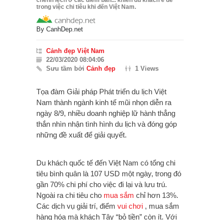
chênh lệch ở các điểm bán... khiến du khách e dè
trong việc chi tiêu khi đến Việt Nam.
By
CanhDep.net
Cảnh đẹp Việt Nam
22/03/2020 08:04:06
Sưu tầm bởi
Cảnh đẹp
1 Views
Tọa đàm Giải pháp Phát triển du lịch Việt
Nam thành ngành kinh tế mũi nhọn diễn ra
ngày 8/9, nhiều doanh nghiệp lữ hành thẳng
thắn nhìn nhận tình hình du lịch và đóng góp
những đề xuất để giải quyết.
Du khách quốc tế đến Việt Nam có tổng chi
tiêu bình quân là 107 USD một ngày, trong đó
gần 70% chi phí cho việc đi lại và lưu trú.
Ngoài ra chi tiêu cho
mua sắm
chỉ hơn 13%.
Các dịch vụ giải trí, điểm
vui chơi
, mua sắm
hàng hóa mà khách Tây “bỏ tiền” còn ít. Với