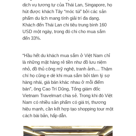
dịch vụ tương tự của Thái Lan, Singapore, họ
hút được khách Tây “móc túi” bởi các sản
phẩm du lịch mang tính giải trí đa dạng.
Khách đến Thái Lan chi tiêu trung bình 160
USD một ngày, trong đó chi cho mua sắm
đến 33%.
“Hầu hết du khách mua sắm ở Việt Nam chỉ
là những mặt hàng rẻ tiền như đồ lưu niệm
nhỏ, đồ thủ công mỹ nghệ, tranh ảnh.... Thậm
chí họ cũng e dè khi mua sắm bởi tâm lý sợ
hàng nhái, giá bán khác nhau ở mỗi điểm
bán”, ông Cao Trí Dũng, Tổng giám đốc
Vietnam Travelmart chia sẻ. Trong khi đó Việt
Nam có nhiều sản phẩm có giá trị, thương
hiệu mạnh, cần kết hợp tạo shopping tour một
cách bài bản, hấp dẫn.