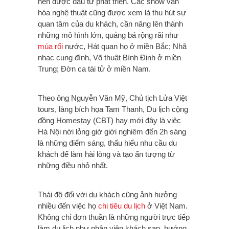
nên được đầu tư phát triển. Các show văn
hóa nghệ thuật cũng được xem là thu hút sự
quan tâm của du khách, cần nâng lên thành
những mô hình lớn, quảng bá rộng rãi như
múa rối
nước, Hát quan họ ở miền Bắc; Nhã
nhạc cung đình, Võ thuật Bình Định ở miền
Trung; Đờn ca tài tử ở miền Nam.
Theo ông Nguyễn Văn Mỹ, Chủ tịch Lửa Việt
tours, làng bích họa Tam Thanh, Du lịch cộng
đồng Homestay (CBT) hay mới đây là việc
Hà Nội nới lỏng giờ giới nghiêm đến 2h sáng
là những điểm sáng, thấu hiểu nhu cầu du
khách để làm hài lòng và tạo ấn tượng từ
những điều nhỏ nhất.
Thái độ đối với du khách cũng ảnh hưởng
nhiều đến việc họ
chi tiêu du lịch
ở Việt Nam.
Không chỉ đơn thuần là những người trực tiếp
làm du lịch như nhân viên khách sạn, hướng