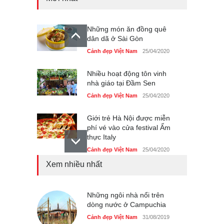
Những món ăn đồng quê
dân dã ở Sài Gòn
Cảnh đẹp Việt Nam
25/04/2020
Nhiều hoạt động tôn vinh
nhà giáo tại Đầm Sen
Cảnh đẹp Việt Nam
25/04/2020
Giới trẻ Hà Nội được miễn
phí vé vào cửa festival Ẩm
thực Italy
Cảnh đẹp Việt Nam
25/04/2020
Xem nhiều nhất
Tam giác mạch khoe sắc
bên bờ hồ Hà Nội
Cảnh đẹp Việt Nam
Những ngôi nhà nổi trên
25/04/2020
dòng nước ở Campuchia
Bán đảo Sơn Trà sẽ là khu
Cảnh đẹp Việt Nam
31/08/2019