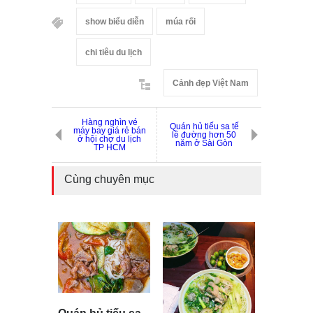
show biểu diễn
múa rối
chi tiêu du lịch
Cảnh đẹp Việt Nam
Hàng nghìn vé
Quán hủ tiếu sa tế
máy bay giá rẻ bán
lề đường hơn 50
ở hội chợ du lịch
năm ở Sài Gòn
TP HCM
Cùng chuyên mục