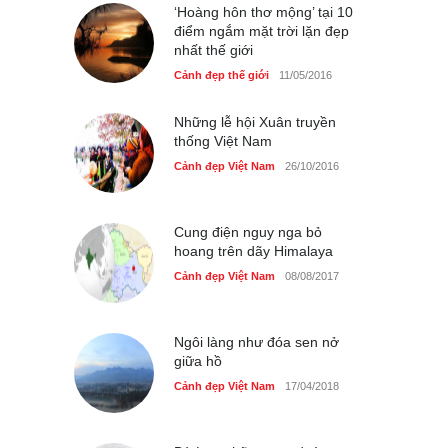
Cảnh đẹp Việt Nam
‘Hoàng hôn thơ mộng’ tại 10
25/04/2020
điểm ngắm mặt trời lặn đẹp
nhất thế giới
Bán đảo Sơn Trà sẽ là khu
du lịch quốc gia
Cảnh đẹp thế giới
11/05/2016
Cảnh đẹp Việt Nam
24/04/2020
Những lễ hội Xuân truyền
thống Việt Nam
Cảnh đẹp Việt Nam
26/10/2016
Cung điện nguy nga bỏ
hoang trên dãy Himalaya
Cảnh đẹp Việt Nam
08/08/2017
Ngôi làng như đóa sen nở
giữa hồ
Cảnh đẹp Việt Nam
17/04/2018