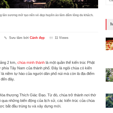
Cả
ng làn sương mờ tạo nên vẻ đẹp huyền ảo làm đắm lòng du khách.
M
Sưu tầm bởi
Cảnh đẹp
11 Views
hoảng 2 km,
chùa minh thành
là một quần thể kiến trúc Phật
i ở phía Tây Nam của thành phố. Đây là ngôi chùa có kiến
 là niềm tự hào của người dân phố núi mà còn là địa điểm
 đến đây.
òa thượng Thích Giác Đạo. Từ đó, chùa trở thành nơi thờ
i qua những biến động của lịch sử, các kiến trúc của chùa
ợc bắt đầu trùng tu và xây dựng mới.