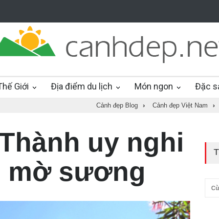
hế Giới
Địa điểm du lịch
Món ngon
Đặc s
Cảnh đẹp Blog
›
Cảnh đẹp Việt Nam
›
Thành uy nghi
T
i mờ sương
Cù