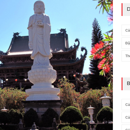
D
Cả
Đặ
Th
B
Cả
Cả