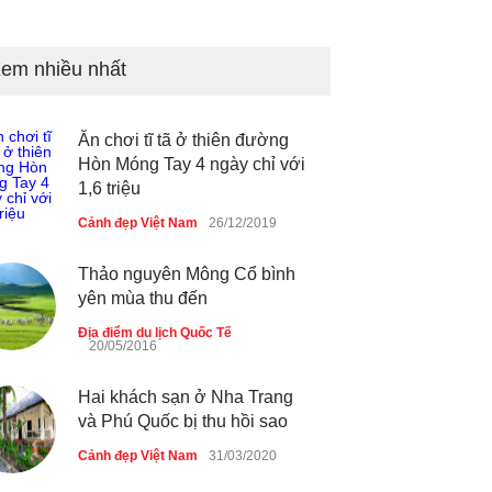
Những món ăn đồng quê dân
dã ở Sài Gòn
em nhiều nhất
Cảnh đẹp Việt Nam
25/04/2020
Ăn chơi tĩ tã ở thiên đường
Nhiều hoạt động tôn vinh nhà
Hòn Móng Tay 4 ngày chỉ với
giáo tại Đầm Sen
1,6 triệu
Cảnh đẹp Việt Nam
25/04/2020
Cảnh đẹp Việt Nam
26/12/2019
Thảo nguyên Mông Cổ bình
yên mùa thu đến
Địa điểm du lịch Quốc Tế
20/05/2016
Hai khách sạn ở Nha Trang
và Phú Quốc bị thu hồi sao
Cảnh đẹp Việt Nam
31/03/2020