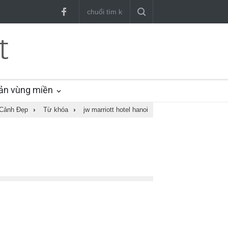
ản vùng miền
Cảnh Đẹp
›
Từ khóa
›
jw marriott hotel hanoi