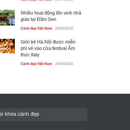
Nhiều hoạt động tôn vinh nhà
giáo tại Đầm Sen
Cảnh đẹp Việt Nam
25/04/2020
Giới trẻ Hà Nội được miễn
phí vé vào cửa festival Ẩm
thực Italy
Cảnh đẹp Việt Nam
25/04/2020
Tam giác mạch khoe sắc bên
bờ hồ Hà Nội
Cảnh đẹp Việt Nam
25/04/2020
Bán đảo Sơn Trà sẽ là khu
du lịch quốc gia
ừ khóa cảnh đẹp
Cảnh đẹp Việt Nam
24/04/2020