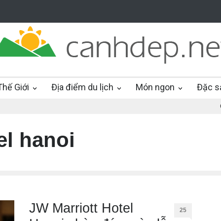
hế Giới
Địa điểm du lịch
Món ngon
Đặc s
el hanoi
JW Marriott Hotel
25