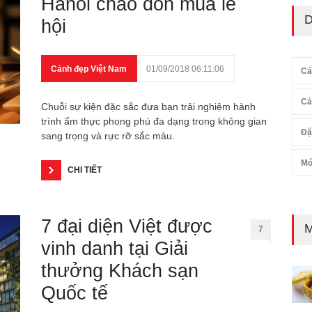
Hanoi chào đón mùa lễ
D
hội
Cảnh đẹp Việt Nam
01/09/2018 06:11:06
Cả
Cả
Chuỗi sự kiện đặc sắc đưa bạn trải nghiệm hành
trình ẩm thực phong phú đa dạng trong không gian
Đặ
sang trọng và rực rỡ sắc màu.
Mó
CHI TIẾT
7 đại diện Việt được
M
7
vinh danh tại Giải
thưởng Khách sạn
Quốc tế