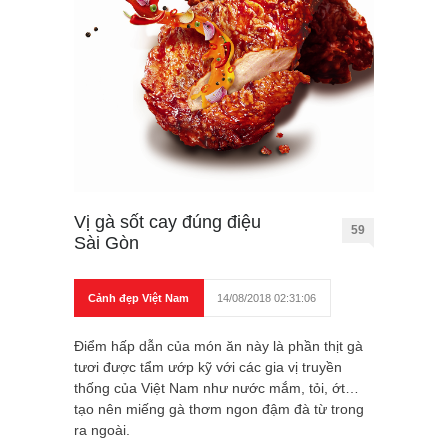
Vị gà sốt cay đúng điệu
59
Sài Gòn
Cảnh đẹp Việt Nam
14/08/2018 02:31:06
Điểm hấp dẫn của món ăn này là phần thịt gà
tươi được tẩm ướp kỹ với các gia vị truyền
thống của Việt Nam như nước mắm, tỏi, ớt…
tạo nên miếng gà thơm ngon đậm đà từ trong
ra ngoài.