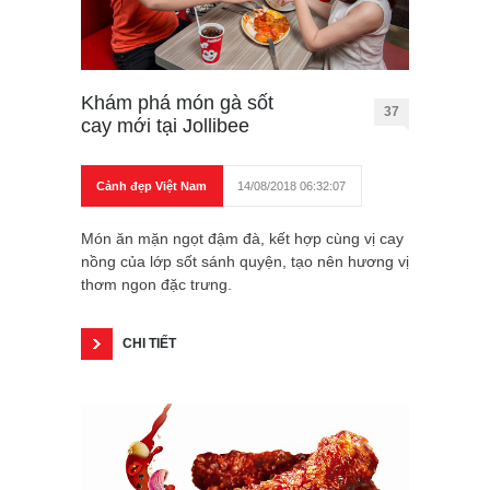
Khám phá món gà sốt
37
cay mới tại Jollibee
Cảnh đẹp Việt Nam
14/08/2018 06:32:07
Món ăn mặn ngọt đậm đà, kết hợp cùng vị cay
nồng của lớp sốt sánh quyện, tạo nên hương vị
thơm ngon đặc trưng.
CHI TIẾT