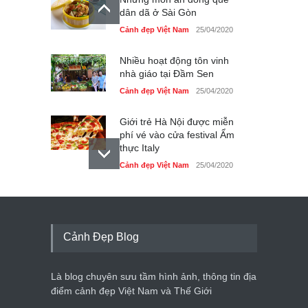
dân dã ở Sài Gòn
Cảnh đẹp Việt Nam
25/04/2020
Nhiều hoạt động tôn vinh
nhà giáo tại Đầm Sen
Cảnh đẹp Việt Nam
25/04/2020
Giới trẻ Hà Nội được miễn
phí vé vào cửa festival Ẩm
thực Italy
Cảnh đẹp Việt Nam
25/04/2020
Tam giác mạch khoe sắc
bên bờ hồ Hà Nội
Cảnh đẹp Việt Nam
25/04/2020
Cảnh Đẹp Blog
Bán đảo Sơn Trà sẽ là khu
du lịch quốc gia
Là blog chuyên sưu tầm hình ảnh, thông tin địa
Cảnh đẹp Việt Nam
24/04/2020
điểm cảnh đẹp Việt Nam và Thế Giới