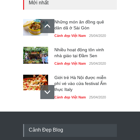
Mới nhất
Những món ăn đồng quê
dân dã ở Sài Gòn
Cảnh đẹp Việt Nam
25/04/2020
Nhiều hoạt động tôn vinh
nhà giáo tại Đầm Sen
Cảnh đẹp Việt Nam
25/04/2020
Giới trẻ Hà Nội được miễn
phí vé vào cửa festival Ẩm
thực Italy
Cảnh đẹp Việt Nam
25/04/2020
Tam giác mạch khoe sắc
bên bờ hồ Hà Nội
Cảnh đẹp Việt Nam
25/04/2020
Cảnh Đẹp Blog
Bán đảo Sơn Trà sẽ là khu