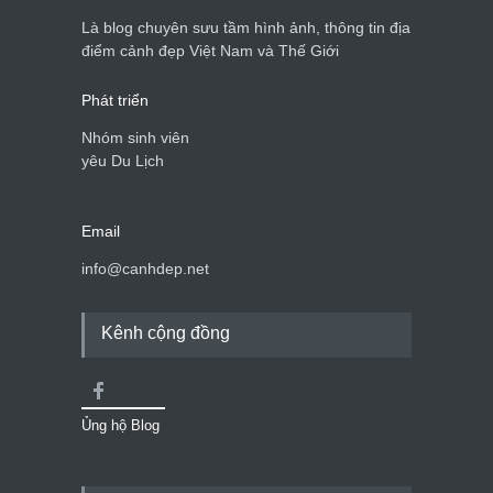
du lịch quốc gia
Là blog chuyên sưu tầm hình ảnh, thông tin địa
Cảnh đẹp Việt Nam
24/04/2020
điểm cảnh đẹp Việt Nam và Thế Giới
Phát triển
Nhóm sinh viên
yêu Du Lịch
Email
info@canhdep.net
Kênh cộng đồng
Ủng hộ Blog