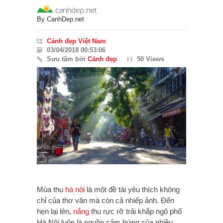
By
CanhDep.net
Cảnh đẹp Việt Nam
03/04/2018 00:53:06
Sưu tầm bởi
Cảnh đẹp
50 Views
Mùa thu
hà nội
là một đề tài yêu thích không
chỉ của thơ văn mà còn cả nhiếp ảnh. Đến
hẹn lại lên,
nắng
thu rực rỡ trải khắp ngõ phố
Hà Nội luôn là nguồn cảm hứng của nhiều