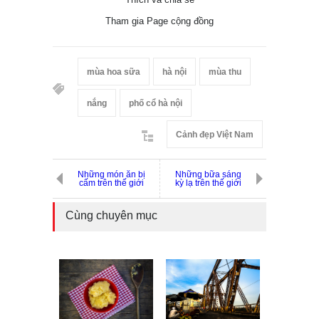
Tham gia Page cộng đồng
mùa hoa sữa
hà nội
mùa thu
nắng
phố cổ hà nội
Cảnh đẹp Việt Nam
Những món ăn bị
Những bữa sáng
cấm trên thế giới
kỳ lạ trên thế giới
Cùng chuyên mục