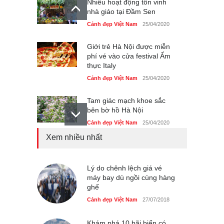
Nhiều hoạt động tôn vinh
nhà giáo tại Đầm Sen
Cảnh đẹp Việt Nam
25/04/2020
Giới trẻ Hà Nội được miễn
phí vé vào cửa festival Ẩm
thực Italy
Cảnh đẹp Việt Nam
25/04/2020
Tam giác mạch khoe sắc
bên bờ hồ Hà Nội
Cảnh đẹp Việt Nam
25/04/2020
Xem nhiều nhất
Bán đảo Sơn Trà sẽ là khu
du lịch quốc gia
Cảnh đẹp Việt Nam
Lý do chênh lệch giá vé
24/04/2020
máy bay dù ngồi cùng hàng
ghế
Những món ăn đồng quê
dân dã ở Sài Gòn
Cảnh đẹp Việt Nam
27/07/2018
Cảnh đẹp Việt Nam
25/04/2020
Khám phá 10 bãi biển có