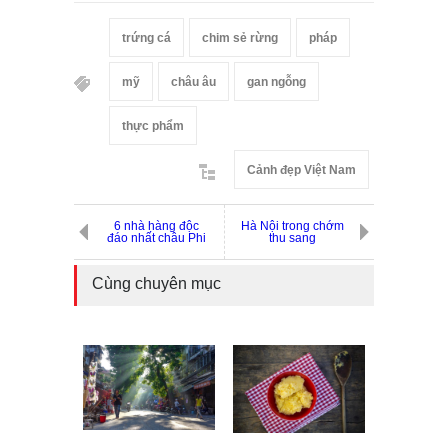
trứng cá
chim sẻ rừng
pháp
mỹ
châu âu
gan ngỗng
thực phẩm
Cảnh đẹp Việt Nam
6 nhà hàng độc
Hà Nội trong chớm
đáo nhất châu Phi
thu sang
Cùng chuyên mục