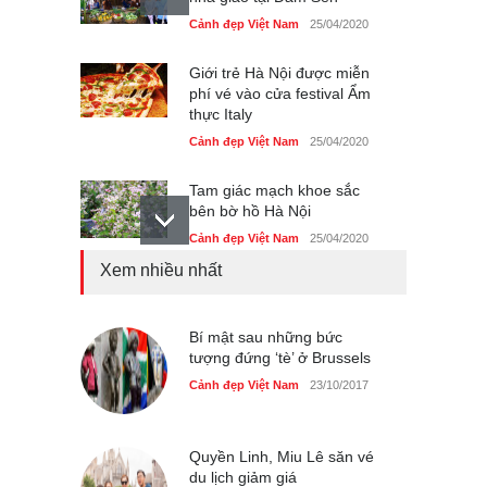
Cảnh đẹp Việt Nam
25/04/2020
Giới trẻ Hà Nội được miễn
phí vé vào cửa festival Ẩm
thực Italy
Cảnh đẹp Việt Nam
25/04/2020
Tam giác mạch khoe sắc
bên bờ hồ Hà Nội
Cảnh đẹp Việt Nam
25/04/2020
Xem nhiều nhất
Bán đảo Sơn Trà sẽ là khu
du lịch quốc gia
Cảnh đẹp Việt Nam
Bí mật sau những bức
24/04/2020
tượng đứng ‘tè’ ở Brussels
Những món ăn đồng quê
Cảnh đẹp Việt Nam
23/10/2017
dân dã ở Sài Gòn
Cảnh đẹp Việt Nam
25/04/2020
Quyền Linh, Miu Lê săn vé
du lịch giảm giá