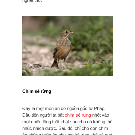
nghẹt thở.
Chim sẻ rừng
Đây là một món ăn có nguồn gốc từ Pháp.
Đầu tiên người ta bắt
chim sẻ rừng
nhốt vào
một chiếc lồng thật chật sao cho nó không thể
nhúc nhích được. Sau đó, chỉ cho con chim
ăn những thức ăn như hạt kê, nho khô và quả