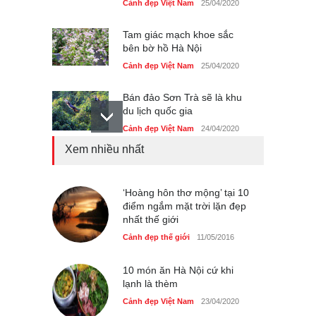
Cảnh đẹp Việt Nam
25/04/2020
Tam giác mạch khoe sắc
bên bờ hồ Hà Nội
Cảnh đẹp Việt Nam
25/04/2020
Bán đảo Sơn Trà sẽ là khu
du lịch quốc gia
Cảnh đẹp Việt Nam
24/04/2020
Xem nhiều nhất
Những món ăn đồng quê
dân dã ở Sài Gòn
Cảnh đẹp Việt Nam
‘Hoàng hôn thơ mộng’ tại 10
25/04/2020
điểm ngắm mặt trời lặn đẹp
nhất thế giới
Nhiều hoạt động tôn vinh
nhà giáo tại Đầm Sen
Cảnh đẹp thế giới
11/05/2016
Cảnh đẹp Việt Nam
25/04/2020
10 món ăn Hà Nội cứ khi
lạnh là thèm
Cảnh đẹp Việt Nam
23/04/2020