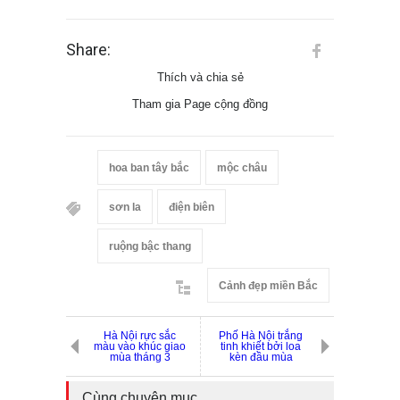
Share:
Thích và chia sẻ
Tham gia Page cộng đồng
hoa ban tây bắc
mộc châu
sơn la
điện biên
ruộng bậc thang
Cảnh đẹp miền Bắc
Hà Nội rực sắc
Phố Hà Nội trắng
màu vào khúc giao
tinh khiết bởi loa
mùa tháng 3
kèn đầu mùa
Cùng chuyên mục