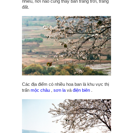
nhiều, nơi nào cũng thấy ban trắng trời, trắng
đất.
Các địa điểm có nhiều hoa ban là khu vực thị
trấn
mộc châu
,
sơn la
và
điện biên
.