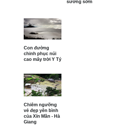
sương sớm
Con đường
chinh phục núi
cao mây trời Y Tý
Chiêm ngưỡng
vẻ đẹp yên bình
của Xín Mần - Hà
Giang