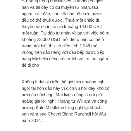
Sự sang trọng ở Maldives là không có giới
hạn và tại đây có du thuyền tư nhân, tàu
ngầm, các đảo, các câu lạc bộ dưới nước –
đều có thể thuê được. Thuê một chiếc du
thuyền tư nhân có giả khoảng 14.000 USD
một tuần. Tại đảo tư nhân Velaa với việc bỏ ra
khoảng 23.000 USD mỗi đêm, bạn có thể ở
trong một biệt thự có diện tích 1.349 mét
vuông trên đảo riêng với đầu bếp được xếp
hạng Michelin riêng của mình và có tàu ngầm
để đi chơi.
Không ít đại gia trên thế giới ưa chuộng nghỉ
ngơi tại hòn đảo này vì dịch vụ nơi đây khó có
nơi nào sánh kịp. Maldives cũng là nơi giới
hoàng gia tới nghỉ. Hoàng tử William và công
nương Kate Middleton từng nghỉ tại khách
sạn năm sao Cheval Blanc Randheli hồi đầu
năm 2014.