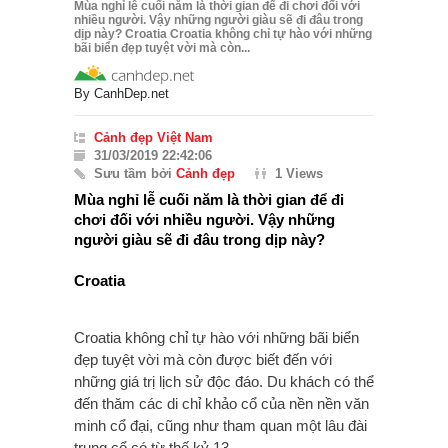
Mùa nghỉ lễ cuối năm là thời gian để đi chơi đối với
nhiều người. Vậy những người giàu sẽ đi đâu trong
dịp này? Croatia Croatia không chỉ tự hào với những
bãi biển đẹp tuyệt vời mà còn...
By
CanhDep.net
Cảnh đẹp Việt Nam
31/03/2019 22:42:06
Sưu tầm bởi
Cảnh đẹp
1 Views
Mùa nghỉ lễ cuối năm là thời gian để đi
chơi đối với nhiều người. Vậy những
người giàu sẽ đi đâu trong dịp này?
Croatia
Croatia không chỉ tự hào với những bãi biển
đẹp tuyệt vời mà còn được biết đến với
những giá trị lịch sử độc đáo. Du khách có thể
đến thăm các di chỉ khảo cổ của nền nền văn
minh cổ đại, cũng như tham quan một lâu đài
trung cổ có từ thế kỷ 13.