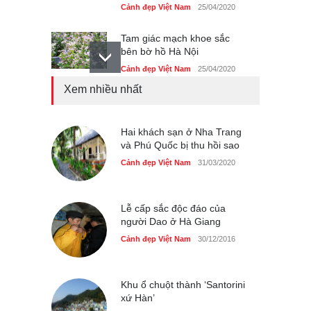
Cảnh đẹp Việt Nam
25/04/2020
Tam giác mạch khoe sắc
bên bờ hồ Hà Nội
Cảnh đẹp Việt Nam
25/04/2020
Xem nhiều nhất
Bán đảo Sơn Trà sẽ là khu
du lịch quốc gia
Cảnh đẹp Việt Nam
Hai khách sạn ở Nha Trang
24/04/2020
và Phú Quốc bị thu hồi sao
Những món ăn đồng quê
Cảnh đẹp Việt Nam
31/03/2020
dân dã ở Sài Gòn
Cảnh đẹp Việt Nam
25/04/2020
Lễ cấp sắc độc đáo của
người Dao ở Hà Giang
Cảnh đẹp Việt Nam
30/12/2016
Khu ổ chuột thành ‘Santorini
xứ Hàn’