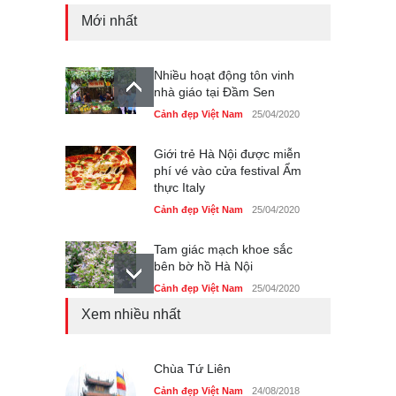
Mới nhất
Nhiều hoạt động tôn vinh
nhà giáo tại Đầm Sen
Cảnh đẹp Việt Nam
25/04/2020
Giới trẻ Hà Nội được miễn
phí vé vào cửa festival Ẩm
thực Italy
Cảnh đẹp Việt Nam
25/04/2020
Tam giác mạch khoe sắc
bên bờ hồ Hà Nội
Cảnh đẹp Việt Nam
25/04/2020
Xem nhiều nhất
Bán đảo Sơn Trà sẽ là khu
du lịch quốc gia
Cảnh đẹp Việt Nam
Chùa Tứ Liên
24/04/2020
Cảnh đẹp Việt Nam
24/08/2018