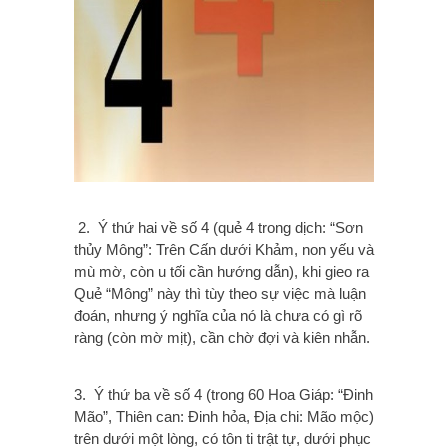
2. Ý thứ hai về số 4 (quẻ 4 trong dịch: “Sơn
thủy Mông”: Trên Cấn dưới Khảm, non yếu và
mù mờ, còn u tối cần hướng dẫn), khi gieo ra
Quẻ “Mông” này thì tùy theo sự việc mà luận
đoán, nhưng ý nghĩa của nó là chưa có gì rõ
ràng (còn mờ mịt), cần chờ đợi và kiên nhẫn.
3. Ý thứ ba về số 4 (trong 60 Hoa Giáp: “Đinh
Mão”, Thiên can: Đinh hỏa, Địa chi: Mão mộc)
trên dưới một lòng, có tôn ti trật tự, dưới phục