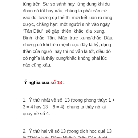
tùng trên. Sự so sánh hay ứng dụng khi dự
đoán nó tốt hay xấu, chúng ta phải căn cứ
vào đối tượng cụ thể thì mới kết luận rõ ràng
được, chẳng hạn: một người sinh vào ngày
“Tân Dậu” sẽ gặp thiên khắc địa xung,
Đinh khắc Tân, Mão trực xung/khắc Dậu,
nhưng có khi trên mệnh cục đây là hỷ, dụng
thần của người này thì nó vẫn là tốt, điều đó
có nghĩa là thấy xung/khắc không phải lúc
nào cũng xấu.
Ý nghĩa của
số 13
:
1. Ý thứ nhất về số 13 (trong phong thủy: 1 +
3 = 4 hay 13 – 9 = 4): chúng ta thấy nó lại
quay về số 4.
2. Ý thứ hai về số 13 (trong dịch học quẻ 13
là “Thiên Hỏa Đồng Nhân”: Trên Càn dưới