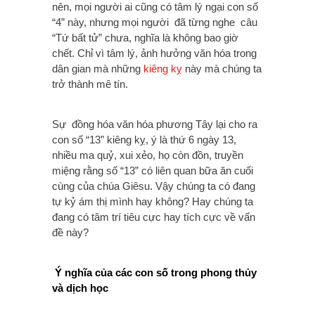
nên, mọi người ai cũng có tâm lý ngại con số
“4” này, nhưng mọi người đã từng nghe câu
“Tứ bất tử” chưa, nghĩa là không bao giờ
chết. Chỉ vì tâm lý, ảnh hưởng văn hóa trong
dân gian mà những
kiêng kỵ
này mà chúng ta
trở thành mê tín.
Sự đồng hóa văn hóa phương Tây lại cho ra
con số “13” kiêng kỵ, ý là thứ 6 ngày 13,
nhiều ma quỷ, xui xẻo, họ còn đồn, truyền
miệng rằng số “13” có liên quan bữa ăn cuối
cùng của chúa Giêsu. Vậy chúng ta có đang
tự kỷ ám thị mình hay không? Hay chúng ta
đang có tâm trí tiêu cực hay tích cực về vấn
đề này?
Ý nghĩa của các con số trong phong thủy
và dịch học