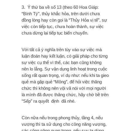
3. Ý thứ ba về số 13 (theo 60 Hoa Giáp:
“Bính Tý”, thủy khắc hỏa, trên dưới chưa
đồng lòng hay còn gọi là “Thủy Hỏa vị tế”, sự
việc còn tiếp tục, chưa hoàn thành, sự việc
chưa dừng lại tiếp tục biến chuyển.
Với tất cả ý nghĩa trên tùy vào sự việc mà
luận đoán hay kết luận, có giải pháp cho từng
sự việc cụ thể vì thế, các bạn cũng không
nên lo lắng. Sự vận dụng linh hoạt trong cuộc
sống rất quan trọng, ví dụ như: nếu khi ta gieo
quẻ mà gặp quẻ “Mông”, để hỏi việc thăng
chức thì không nên vội vã nói với mọi người
là mình đã được thăng chức, hãy chờ bề trên
“Sếp” ra quyết định đã nhé.
Còn nữa nếu trong phong thủy, tầng 4, nếu
vượng thì ta sử dụng cho công năng vượng,
các công năng quan trọng, nếu suy ta dùng