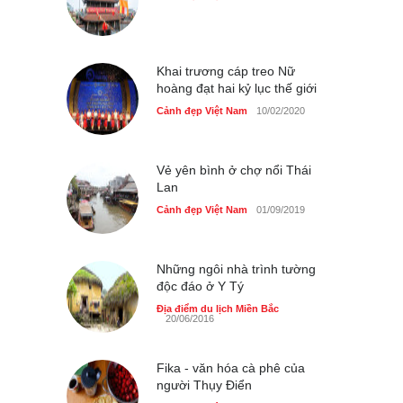
Những món ăn đồng quê
dân dã ở Sài Gòn
Cảnh đẹp Việt Nam
25/04/2020
Khai trương cáp treo Nữ
hoàng đạt hai kỷ lục thế giới
Cảnh đẹp Việt Nam
10/02/2020
Vẻ yên bình ở chợ nổi Thái
Lan
Cảnh đẹp Việt Nam
01/09/2019
Những ngôi nhà trình tường
độc đáo ở Y Tý
Địa điểm du lịch Miền Bắc
20/06/2016
Fika - văn hóa cà phê của
người Thụy Điển