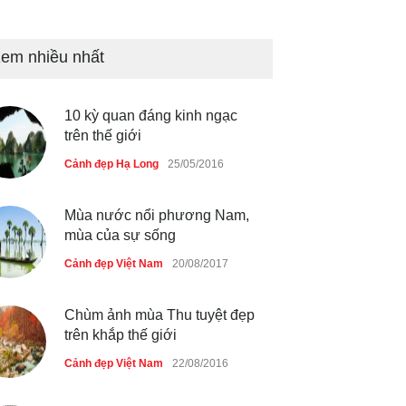
Bán đảo Sơn Trà sẽ là khu
du lịch quốc gia
em nhiều nhất
Cảnh đẹp Việt Nam
24/04/2020
Những món ăn đồng quê dân
10 kỳ quan đáng kinh ngạc
dã ở Sài Gòn
trên thế giới
Cảnh đẹp Việt Nam
25/04/2020
Cảnh đẹp Hạ Long
25/05/2016
Mùa nước nổi phương Nam,
mùa của sự sống
Cảnh đẹp Việt Nam
20/08/2017
Chùm ảnh mùa Thu tuyệt đẹp
trên khắp thế giới
Cảnh đẹp Việt Nam
22/08/2016