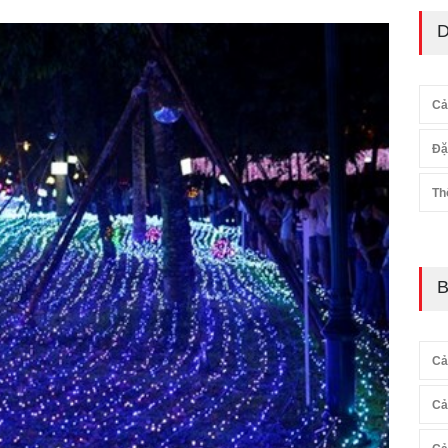
D
Cả
Đặ
Th
B
Cả
Cả