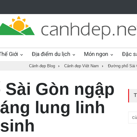
hế Giới
Địa điểm du lịch
Món ngon
Đặc s
Cảnh đẹp Blog
›
Cảnh đẹp Việt Nam
›
Đường phố Sài G
 Sài Gòn ngập
T
áng lung linh
Cù
sinh