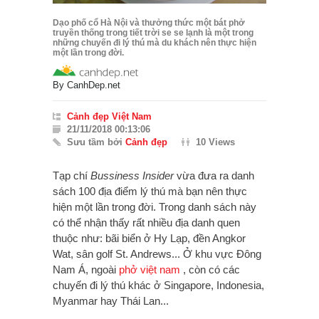
Dạo phố cổ Hà Nội và thưởng thức một bát phở
truyền thống trong tiết trời se se lạnh là một trong
những chuyến đi lý thú mà du khách nên thực hiện
một lần trong đời.
By
CanhDep.net
Cảnh đẹp Việt Nam
21/11/2018 00:13:06
Sưu tầm bởi
Cảnh đẹp
10 Views
Tạp chí
Bussiness Insider
vừa đưa ra danh
sách 100 địa điểm lý thú mà bạn nên thực
hiện một lần trong đời. Trong danh sách này
có thể nhận thấy rất nhiều địa danh quen
thuộc như: bãi biển ở Hy Lạp, đền Angkor
Wat, sân golf St. Andrews... Ở khu vực Đông
Nam Á, ngoài
phở việt nam
, còn có các
chuyến đi lý thú khác ở Singapore, Indonesia,
Myanmar hay Thái Lan...