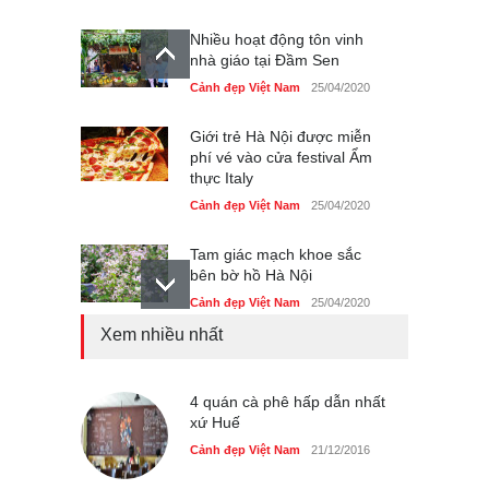
Nhiều hoạt động tôn vinh
nhà giáo tại Đầm Sen
Cảnh đẹp Việt Nam
25/04/2020
Giới trẻ Hà Nội được miễn
phí vé vào cửa festival Ẩm
thực Italy
Cảnh đẹp Việt Nam
25/04/2020
Tam giác mạch khoe sắc
bên bờ hồ Hà Nội
Cảnh đẹp Việt Nam
25/04/2020
Xem nhiều nhất
Bán đảo Sơn Trà sẽ là khu
du lịch quốc gia
Cảnh đẹp Việt Nam
4 quán cà phê hấp dẫn nhất
24/04/2020
xứ Huế
Những món ăn đồng quê
Cảnh đẹp Việt Nam
21/12/2016
dân dã ở Sài Gòn