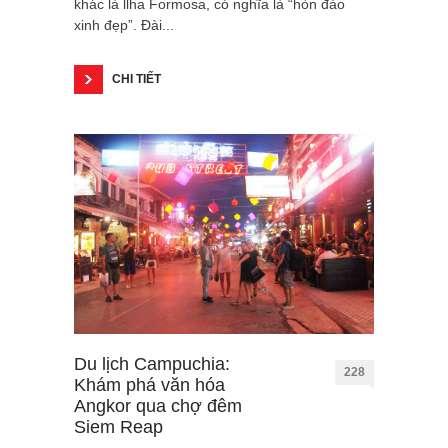
khác là llha Formosa, có nghĩa là “hòn đảo
xinh đẹp”. Đài...
CHI TIẾT
Du lịch Campuchia:
228
Khám phá văn hóa
Angkor qua chợ đêm
Siem Reap