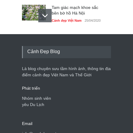
Tam giác mạch khoe sắc
bên bờ hồ Hà Nội
Cảnh đẹp Việt Nam
25/04/2020
Bán đảo Sơn Trà sẽ là khu
du lịch quốc gia
Cảnh đẹp Việt Nam
24/04/2020
Cảnh Đẹp Blog
Những món ăn đồng quê
dân dã ở Sài Gòn
Là blog chuyên sưu tầm hình ảnh, thông tin địa
Cảnh đẹp Việt Nam
25/04/2020
điểm cảnh đẹp Việt Nam và Thế Giới
Phát triển
Nhóm sinh viên
yêu Du Lịch
Email