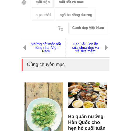
mũi điện
mũi đất cà mau
a pa chải
ngã ba đông dương
Cảnh đẹp Việt Nam
Những cột mốc nổi
Dạo Sài Gòn ăn
tiếng nhất Việt
sữa chua dẻo và
Nam
trà sữa mâm
Cùng chuyên mục
Ba quán nướng
Hàn Quốc cho
hẹn hò cuối tuần