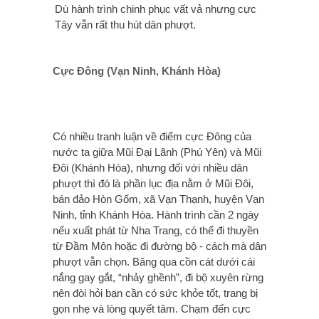
Dù hành trình chinh phục vất vả nhưng cực
Tây vẫn rất thu hút dân phượt.
Cực Đông (Vạn Ninh, Khánh Hòa)
Có nhiều tranh luận về điểm cực Đông của
nước ta giữa Mũi Đại Lãnh (Phú Yên) và Mũi
Đôi (Khánh Hòa), nhưng đối với nhiều dân
phượt thì đó là phần lục địa nằm ở Mũi Đôi,
bán đảo Hòn Gốm, xã Vạn Thạnh, huyện Vạn
Ninh, tỉnh Khánh Hòa. Hành trình cần 2 ngày
nếu xuất phát từ Nha Trang, có thể đi thuyền
từ Đầm Môn hoặc đi đường bộ - cách mà dân
phượt vẫn chọn. Băng qua cồn cát dưới cái
nắng gay gắt, “nhảy ghềnh”, đi bộ xuyên rừng
nên đòi hỏi bạn cần có sức khỏe tốt, trang bị
gọn nhẹ và lòng quyết tâm. Chạm đến cực