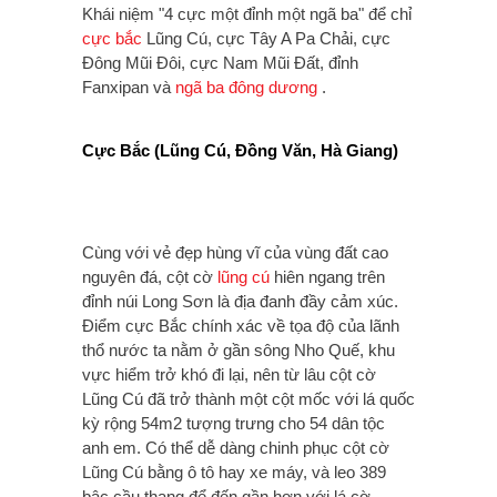
Khái niệm "4 cực một đỉnh một ngã ba" để chỉ
cực bắc
Lũng Cú, cực Tây A Pa Chải, cực
Đông Mũi Đôi, cực Nam Mũi Đất, đỉnh
Fanxipan và
ngã ba đông dương
.
Cực Bắc (Lũng Cú, Đồng Văn, Hà Giang)
Cùng với vẻ đẹp hùng vĩ của vùng đất cao
nguyên đá, cột cờ
lũng cú
hiên ngang trên
đỉnh núi Long Sơn là địa đanh đầy cảm xúc.
Điểm cực Bắc chính xác về tọa độ của lãnh
thổ nước ta nằm ở gần sông Nho Quế, khu
vực hiểm trở khó đi lại, nên từ lâu cột cờ
Lũng Cú đã trở thành một cột mốc với lá quốc
kỳ rộng 54m2 tượng trưng cho 54 dân tộc
anh em. Có thể dễ dàng chinh phục cột cờ
Lũng Cú bằng ô tô hay xe máy, và leo 389
bậc cầu thang để đến gần hơn với lá cờ,