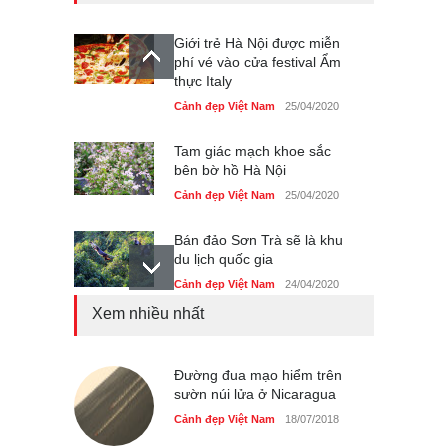
Giới trẻ Hà Nội được miễn
phí vé vào cửa festival Ẩm
thực Italy
Cảnh đẹp Việt Nam
25/04/2020
Tam giác mạch khoe sắc
bên bờ hồ Hà Nội
Cảnh đẹp Việt Nam
25/04/2020
Bán đảo Sơn Trà sẽ là khu
du lịch quốc gia
Cảnh đẹp Việt Nam
24/04/2020
Xem nhiều nhất
Những món ăn đồng quê
dân dã ở Sài Gòn
Cảnh đẹp Việt Nam
Đường đua mạo hiểm trên
25/04/2020
sườn núi lửa ở Nicaragua
Nhiều hoạt động tôn vinh
Cảnh đẹp Việt Nam
18/07/2018
nhà giáo tại Đầm Sen