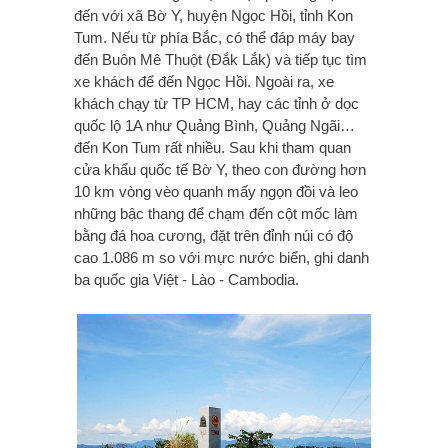
đến với xã Bờ Y, huyện Ngọc Hồi, tỉnh Kon
Tum. Nếu từ phía Bắc, có thể đáp máy bay
đến Buôn Mê Thuột (Đắk Lắk) và tiếp tục tìm
xe khách để đến Ngọc Hồi. Ngoài ra, xe
khách chạy từ TP HCM, hay các tỉnh ở dọc
quốc lộ 1A như Quảng Bình, Quảng Ngãi…
đến Kon Tum rất nhiều. Sau khi tham quan
cửa khẩu quốc tế Bờ Y, theo con đường hơn
10 km vòng vèo quanh mấy ngọn đồi và leo
những bậc thang để chạm đến cột mốc làm
bằng đá hoa cương, đặt trên đỉnh núi có độ
cao 1.086 m so với mực nước biển, ghi danh
ba quốc gia Việt - Lào - Cambodia.