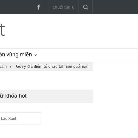
ản vùng miền
 Nam
›
Gợi ý địa điểm tổ chức tất niên cuối năm
ừ khóa hot
 Lao Xanh