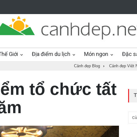
hế Giới
Địa điểm du lịch
Món ngon
Đặc s
Cảnh đẹp Blog
›
Cảnh đẹp Việt
iểm tổ chức tất
T
năm
Cù