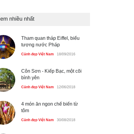
Bán đảo Sơn Trà sẽ là khu
du lịch quốc gia
em nhiều nhất
Cảnh đẹp Việt Nam
24/04/2020
Tham quan tháp Eiffel, biểu
Những món ăn đồng quê dân
tượng nước Pháp
dã ở Sài Gòn
Cảnh đẹp Việt Nam
18/09/2016
Cảnh đẹp Việt Nam
25/04/2020
Côn Sơn - Kiếp Bạc, một cõi
bình yên
Cảnh đẹp Việt Nam
12/06/2018
4 món ăn ngon chế biến từ
tôm
Cảnh đẹp Việt Nam
30/08/2018