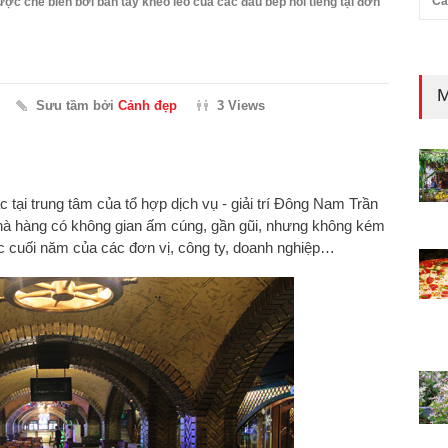
Cả
c chế biến bởi bàn tay khéo léo của các đầu bếp nổi tiếng tại đơn
M
Sưu tầm bởi
Cảnh đẹp
3 Views
c tại trung tâm của tổ hợp dịch vụ - giải trí Đông Nam Trần
à hàng có không gian ấm cúng, gần gũi, nhưng không kém
c cuối năm của các đơn vị, công ty, doanh nghiệp…