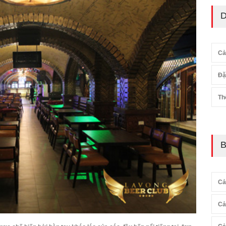
D
Cả
Đặ
Th
B
Cả
Cả