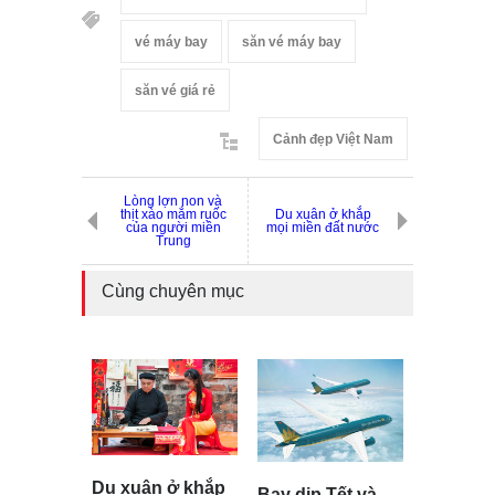
vé máy bay
săn vé máy bay
săn vé giá rẻ
Cảnh đẹp Việt Nam
Lòng lợn non và
thịt xào mắm ruốc
Du xuân ở khắp
của người miền
mọi miền đất nước
Trung
Cùng chuyên mục
Du xuân ở khắp
Bay dịp Tết và