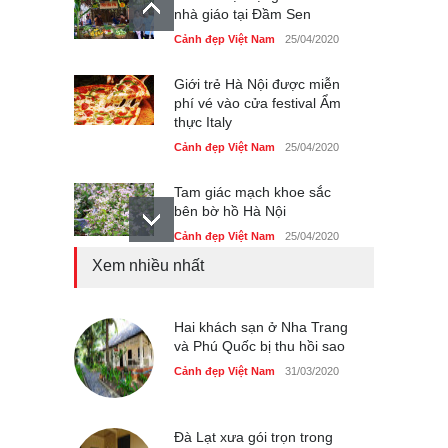
nhà giáo tại Đầm Sen
Cảnh đẹp Việt Nam
25/04/2020
Giới trẻ Hà Nội được miễn
phí vé vào cửa festival Ẩm
thực Italy
Cảnh đẹp Việt Nam
25/04/2020
Tam giác mạch khoe sắc
bên bờ hồ Hà Nội
Cảnh đẹp Việt Nam
25/04/2020
Xem nhiều nhất
Bán đảo Sơn Trà sẽ là khu
du lịch quốc gia
Cảnh đẹp Việt Nam
Hai khách sạn ở Nha Trang
24/04/2020
và Phú Quốc bị thu hồi sao
Những món ăn đồng quê
Cảnh đẹp Việt Nam
31/03/2020
dân dã ở Sài Gòn
Cảnh đẹp Việt Nam
25/04/2020
Đà Lạt xưa gói trọn trong