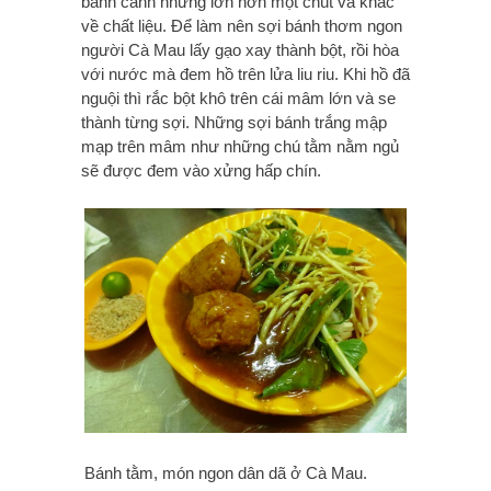
bánh canh nhưng lớn hơn một chút và khác
về chất liệu. Để làm nên sợi bánh thơm ngon
người Cà Mau lấy gạo xay thành bột, rồi hòa
với nước mà đem hồ trên lửa liu riu. Khi hồ đã
nguội thì rắc bột khô trên cái mâm lớn và se
thành từng sợi. Những sợi bánh trắng mập
mạp trên mâm như những chú tằm nằm ngủ
sẽ được đem vào xửng hấp chín.
Bánh tằm, món ngon dân dã ở Cà Mau.