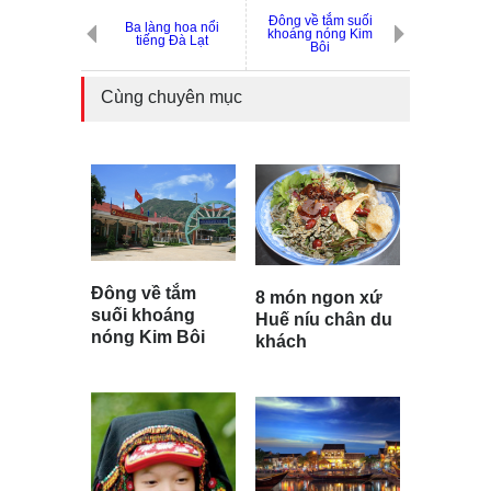
Đông về tắm suối
Ba làng hoa nổi
khoáng nóng Kim
tiếng Đà Lạt
Bôi
Cùng chuyên mục
Đông về tắm
8 món ngon xứ
suối khoáng
Huế níu chân du
nóng Kim Bôi
khách