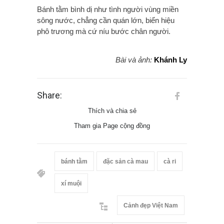
Bánh tằm bình dị như tình người vùng miền
sông nước, chẳng cần quán lớn, biển hiệu
phô trương mà cứ níu bước chân người.
Bài và ảnh:
Khánh Ly
Share:
Thích và chia sẻ
Tham gia Page cộng đồng
bánh tằm
đặc sản cà mau
cà ri
xí muội
Cảnh đẹp Việt Nam