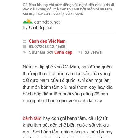
Cà Mau không chỉ nức tiếng với nghề dệt chiếu đã đi
vào câu vọng cổ, mà còn thu hút bởi món bánh tằm
xíu mại hay cà ri, vừa lạ vừa ngon.
By
CanhDep.net
Cảnh đẹp Việt Nam
01/07/2016 12:45:06
Sưu tầm bởi
Cảnh đẹp
53 Views
Nếu có dịp ghé vào Cà Mau, bạn đừng quên
thưởng thức các món ăn đặc sản của vùng
đất cực Nam của Tổ quốc. Chỉ cần một lần
thử món bánh tầm xíu mại thơm cay hay đĩa
bánh hấp điểm tâm buổi sáng cũng để bạn
nhung nhớ khôn nguôi về mảnh đất này.
bánh tằm
hay còn gọi bánh tầm, cầu kỳ từ
khâu làm bột đến chế biến nước sốt và xíu
mại. Sợi bánh tằm nhìn giống sợi bún bò hay