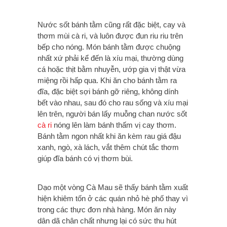
Nước sốt bánh tằm cũng rất đặc biệt, cay và
thơm mùi cà ri, và luôn được đun riu riu trên
bếp cho nóng. Món bánh tằm được chuộng
nhất xứ phải kể đến là xíu mại, thường dùng
cá hoặc thịt bằm nhuyễn, ướp gia vị thật vừa
miệng rồi hấp qua. Khi ăn cho bánh tằm ra
đĩa, đặc biệt sợi bánh gỡ riêng, không dính
bết vào nhau, sau đó cho rau sống và xíu mại
lên trên, người bán lấy muỗng chan nước sốt
cà ri
nóng lên làm bánh thấm vị cay thơm.
Bánh tằm ngon nhất khi ăn kèm rau giá đậu
xanh, ngò, xà lách, vắt thêm chút tắc thơm
giúp đĩa bánh có vị thơm bùi.
Dạo một vòng Cà Mau sẽ thấy bánh tằm xuất
hiện khiêm tốn ở các quán nhỏ hè phố thay vì
trong các thực đơn nhà hàng. Món ăn này
dân dã chân chất nhưng lại có sức thu hút