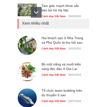
Tam giác mạch khoe sắc
bên bờ hồ Hà Nội
Cảnh đẹp Việt Nam
25/04/2020
Xem nhiều nhất
Bán đảo Sơn Trà sẽ là khu
du lịch quốc gia
Cảnh đẹp Việt Nam
Hai khách sạn ở Nha Trang
24/04/2020
và Phú Quốc bị thu hồi sao
Những món ăn đồng quê
Cảnh đẹp Việt Nam
31/03/2020
dân dã ở Sài Gòn
Cảnh đẹp Việt Nam
25/04/2020
Bò một nắng và muối kiến
vàng độc đáo ở Gia Lai
Cảnh đẹp Việt Nam
25/01/2019
Tổ chức team building trên
du thuyền 5 sao
Cảnh đẹp Việt Nam
10/07/2018