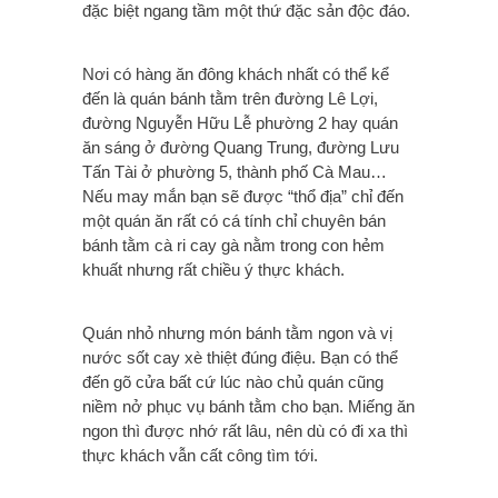
đặc biệt ngang tầm một thứ đặc sản độc đáo.
Nơi có hàng ăn đông khách nhất có thể kể
đến là quán bánh tằm trên đường Lê Lợi,
đường Nguyễn Hữu Lễ phường 2 hay quán
ăn sáng ở đường Quang Trung, đường Lưu
Tấn Tài ở phường 5, thành phố Cà Mau…
Nếu may mắn bạn sẽ được “thổ địa” chỉ đến
một quán ăn rất có cá tính chỉ chuyên bán
bánh tằm cà ri cay gà nằm trong con hẻm
khuất nhưng rất chiều ý thực khách.
Quán nhỏ nhưng món bánh tằm ngon và vị
nước sốt cay xè thiệt đúng điệu. Bạn có thể
đến gõ cửa bất cứ lúc nào chủ quán cũng
niềm nở phục vụ bánh tằm cho bạn. Miếng ăn
ngon thì được nhớ rất lâu, nên dù có đi xa thì
thực khách vẫn cất công tìm tới.