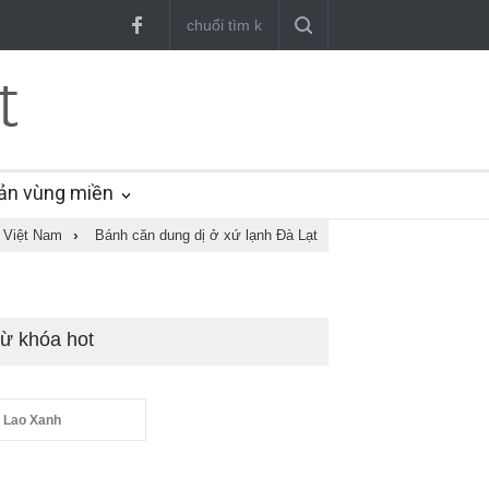
ản vùng miền
 Việt Nam
›
Bánh căn dung dị ở xứ lạnh Đà Lạt
ừ khóa hot
 Lao Xanh