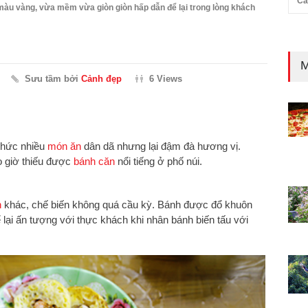
Cả
màu vàng, vừa mềm vừa giòn giòn hấp dẫn để lại trong lòng khách
M
Sưu tầm bởi
Cảnh đẹp
6 Views
thức nhiều
món ăn
dân dã nhưng lại đậm đà hương vị.
 giờ thiếu được
bánh căn
nổi tiếng ở phố núi.
n
khác, chế biến không quá cầu kỳ. Bánh được đổ khuôn
ể lại ấn tượng với thực khách khi nhân bánh biến tấu với