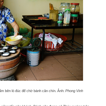
ấm bên lò đúc để chờ bánh căn chín. Ảnh:
Phong Vinh