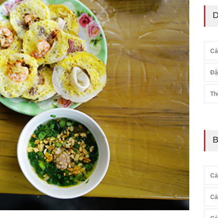
D
Cả
Đặ
Th
B
Cả
Cả