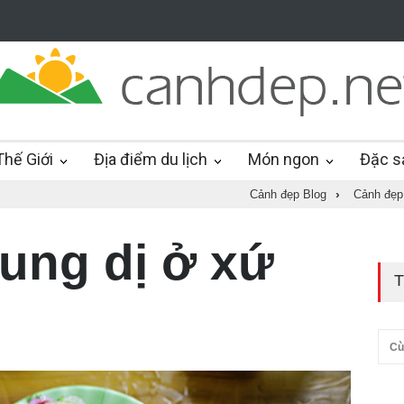
hế Giới
Địa điểm du lịch
Món ngon
Đặc s
Cảnh đẹp Blog
›
Cảnh đẹp
ung dị ở xứ
T
Cù