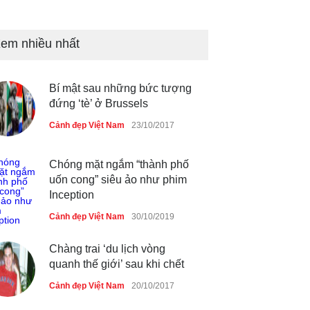
Những món ăn đồng quê dân
dã ở Sài Gòn
em nhiều nhất
Cảnh đẹp Việt Nam
25/04/2020
Bí mật sau những bức tượng
Nhiều hoạt động tôn vinh nhà
đứng ‘tè’ ở Brussels
giáo tại Đầm Sen
Cảnh đẹp Việt Nam
23/10/2017
Cảnh đẹp Việt Nam
25/04/2020
Chóng mặt ngắm “thành phố
uốn cong” siêu ảo như phim
Inception
Cảnh đẹp Việt Nam
30/10/2019
Chàng trai ‘du lịch vòng
quanh thế giới’ sau khi chết
Cảnh đẹp Việt Nam
20/10/2017