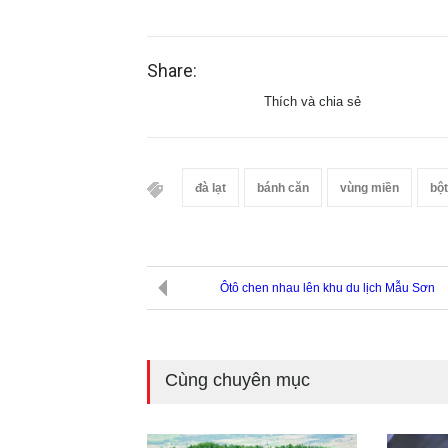
Share:
Thích và chia sẻ
đà lạt
bánh căn
vùng miền
bột
Ôtô chen nhau lên khu du lịch Mẫu Sơn
Cùng chuyên mục