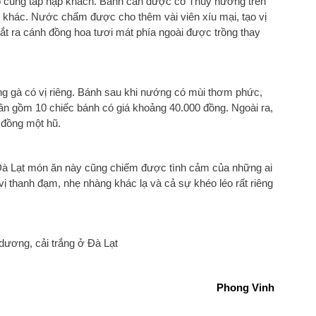
o cũng tấp nập khách. Bánh căn được cô Thúy nướng trên
i khác. Nước chấm được cho thêm vài viên xíu mại, tạo vị
ắt ra cánh đồng hoa tươi mát phía ngoài được trồng thay
ứng gà có vị riêng. Bánh sau khi nướng có mùi thơm phức,
ần gồm 10 chiếc bánh có giá khoảng 40.000 đồng. Ngoài ra,
 đồng một hũ.
 Đà Lạt món ăn này cũng chiếm được tình cảm của những ai
 thanh đạm, nhẹ nhàng khác lạ và cả sự khéo léo rất riêng
ương, cải trắng ở Đà Lạt
Phong Vinh