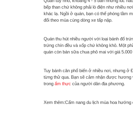
Quán tuy nhỏ, khoảng 4 - 5 bàn nhưng lúc nà
bếp than chứ không phải lò điện như nhiều nơ
khác lạ. Ngồi ở quán, bạn có thể phóng tầm m
đổi theo mùa cùng dòng xe tấp nập.
Quán thu hút nhiều người với loại bánh đổ tr
trứng chín đều và xốp chứ không khô. Một ph
quán còn bán sữa chua phô mai với giá 5.000
Tuy bánh căn phổ biến ở nhiều nơi, nhưng ở
từng thử qua. Bạn sẽ cảm nhận được hương vị
trong
ẩm thực
của người dân địa phương.
Xem thêm:Cẩm nang du lịch mùa hoa hướng d