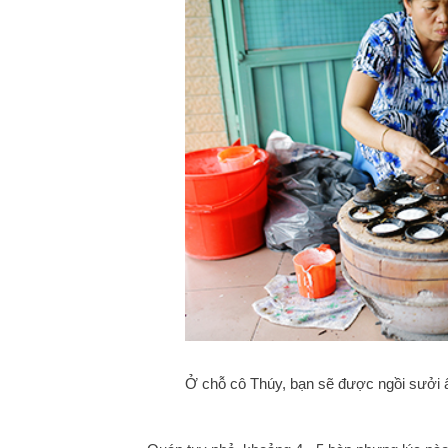
Ở chỗ cô Thúy, bạn sẽ được ngồi sưởi 