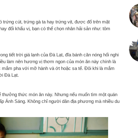
trứng cút, trứng gà ta hay trứng vịt, được đổ trên mặt
hay đổi khẩu vị, bạn có thể chọn nhân hải sản như: tôm
ong tiết trời giá lạnh của Đà Lạt, đĩa bánh căn nóng hổi nghi
Điều làm nên hương vị thơm ngon của món ăn này chính là
mắm pha với mỡ hành và ớt hoặc sa tế. Đôi khi là mắm
i Đà Lạt.
n để thưởng thức món ăn này. Nhưng nếu muốn tìm một quán
ở ấp Ánh Sáng. Không chỉ người dân địa phương mà nhiều du