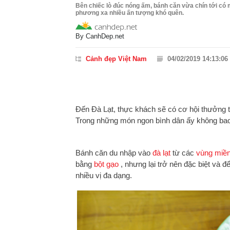
Bên chiếc lò đúc nóng ấm, bánh căn vừa chín tới có 
phương xa nhiều ấn tượng khó quên.
By
CanhDep.net
Cảnh đẹp Việt Nam
04/02/2019 14:13:06
Đến Đà Lạt, thực khách sẽ có cơ hội thưởng 
Trong những món ngon bình dân ấy không bao
Bánh căn du nhập vào
đà lạt
từ các
vùng miề
bằng
bột gạo
, nhưng lại trở nên đặc biệt và đ
nhiều vị đa dạng.