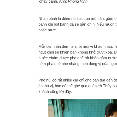
cháy cạnh. Ảnh:
Phong Vinh
Nhân bánh là điểm nổi bật của món ăn, gồm có 
bánh khi bột bánh đã se gần chín. Nếu muốn t
hoặc mực.
Mỗi loại nhân đem lại một mùi vị khác nhau. Tr
ngút khói sẽ khiến bạn không khỏi xuýt xoa. 
nước chấm được pha chế rất khéo gồm nước 
nêm pha chế nhẹ nhàng theo đúng vị của ngườ
Phố núi có rất nhiều địa chỉ cho bạn tìm đế
ăn thú vị, bạn có thể ghé qua quán cô Thúy 
khách cũng tới đây.