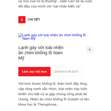
và mũi của nó bị thương", Dale Carr kể lại cuộc
đối đầu của mình với "sát nhân biển cả".
CHI TIẾT
Lạnh gáy với loài nhện
4
ăn chim khổng lồ Nam
Mỹ
Cảnh đẹp Việt Nam
22/04/2019 06:28:07
Với kích thước khổng lồ, thân hình đầy lông,
cặp răng nanh sắc nhọn, loài nhện này luôn
khiến cho bất cứ ai gặp chúng cũng phải dè
chừng. Nhện ăn chim khổng lồ Goliath có tên
khoa học là Theraphosa...