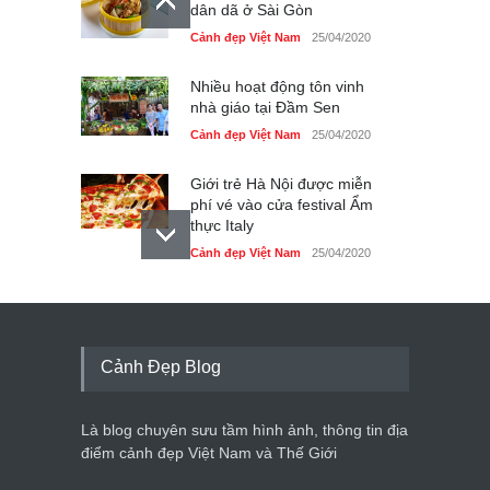
dân dã ở Sài Gòn
Cảnh đẹp Việt Nam
25/04/2020
Nhiều hoạt động tôn vinh
nhà giáo tại Đầm Sen
Cảnh đẹp Việt Nam
25/04/2020
Giới trẻ Hà Nội được miễn
phí vé vào cửa festival Ẩm
thực Italy
Cảnh đẹp Việt Nam
25/04/2020
Tam giác mạch khoe sắc
bên bờ hồ Hà Nội
Cảnh đẹp Việt Nam
25/04/2020
Cảnh Đẹp Blog
Bán đảo Sơn Trà sẽ là khu
du lịch quốc gia
Là blog chuyên sưu tầm hình ảnh, thông tin địa
Cảnh đẹp Việt Nam
24/04/2020
điểm cảnh đẹp Việt Nam và Thế Giới