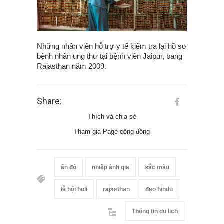
Những nhân viên hỗ trợ y tế kiểm tra lại hồ sơ
bệnh nhân ung thư tại bệnh viên Jaipur, bang
Rajasthan năm 2009.
Share:
Thích và chia sẻ
Tham gia Page cộng đồng
ấn độ
nhiếp ảnh gia
sắc màu
lễ hội holi
rajasthan
đạo hindu
Thông tin du lịch