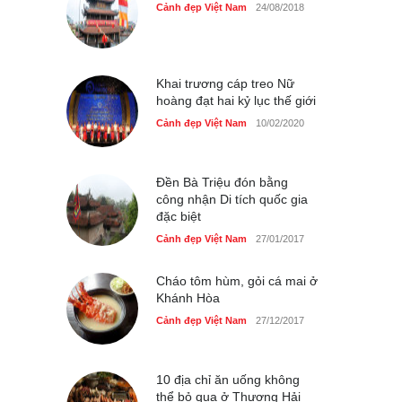
Cảnh đẹp Việt Nam
24/08/2018
Bán đảo Sơn Trà sẽ là khu
du lịch quốc gia
Cảnh đẹp Việt Nam
24/04/2020
Khai trương cáp treo Nữ
hoàng đạt hai kỷ lục thế giới
Cảnh đẹp Việt Nam
10/02/2020
Đền Bà Triệu đón bằng
công nhận Di tích quốc gia
đặc biệt
Cảnh đẹp Việt Nam
27/01/2017
Cháo tôm hùm, gỏi cá mai ở
Khánh Hòa
Cảnh đẹp Việt Nam
27/12/2017
10 địa chỉ ăn uống không
thể bỏ qua ở Thượng Hải