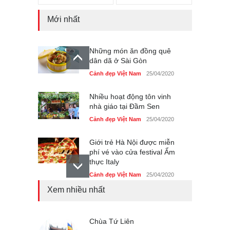
Mới nhất
Những món ăn đồng quê
dân dã ở Sài Gòn
Cảnh đẹp Việt Nam
25/04/2020
Nhiều hoạt động tôn vinh
nhà giáo tại Đầm Sen
Cảnh đẹp Việt Nam
25/04/2020
Giới trẻ Hà Nội được miễn
phí vé vào cửa festival Ẩm
thực Italy
Cảnh đẹp Việt Nam
25/04/2020
Xem nhiều nhất
Tam giác mạch khoe sắc
bên bờ hồ Hà Nội
Cảnh đẹp Việt Nam
Chùa Tứ Liên
25/04/2020