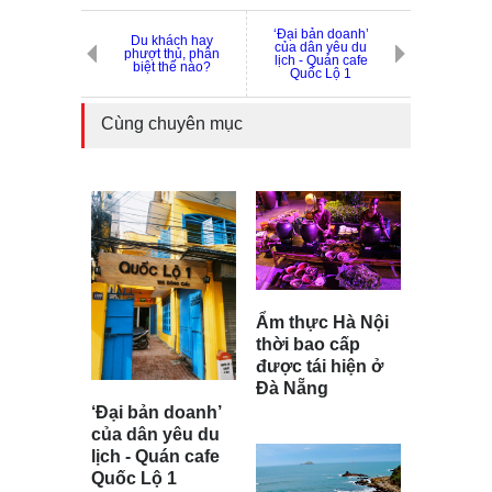
‘Đại bản doanh’
Du khách hay
của dân yêu du
phượt thủ, phân
lịch - Quán cafe
biệt thế nào?
Quốc Lộ 1
Cùng chuyên mục
Ẩm thực Hà Nội
thời bao cấp
được tái hiện ở
Đà Nẵng
‘Đại bản doanh’
của dân yêu du
lịch - Quán cafe
Quốc Lộ 1