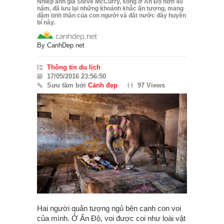
Nhiếp ảnh gia Steve McCurry, sống ở Ấn Độ hơn 40
năm, đã lưu lại những khoảnh khắc ấn tượng, mang
đậm tinh thần của con người và đất nước đầy huyền
bí này.
By
CanhDep.net
Thông tin du lịch
17/05/2016 23:56:50
Sưu tầm bởi
Cảnh đẹp
97 Views
Hai người quản tượng ngủ bên cạnh con voi
của mình. Ở Ấn Độ, voi được coi như loài vật