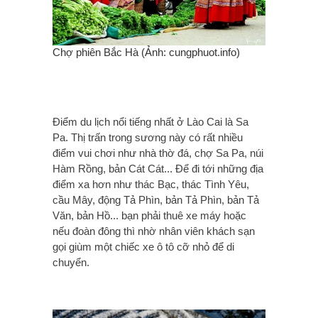
Chợ phiên Bắc Hà (Ảnh: cungphuot.info)
Điểm du lịch nổi tiếng nhất ở Lào Cai là Sa
Pa. Thị trấn trong sương này có rất nhiều
điểm vui chơi như nhà thờ đá, chợ Sa Pa, núi
Hàm Rồng, bản Cát Cát... Để đi tới những địa
điểm xa hơn như thác Bạc, thác Tình Yêu,
cầu Mây, động Tả Phìn, bản Tả Phìn, bản Tả
Văn, bản Hồ... bạn phải thuê xe máy hoặc
nếu đoàn đông thì nhờ nhân viên khách sạn
gọi giùm một chiếc xe ô tô cỡ nhỏ để di
chuyển.