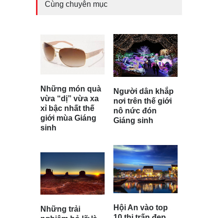
Cùng chuyên mục
Những món quà
Người dân khắp
vừa “dị” vừa xa
nơi trên thế giới
xỉ bậc nhất thế
nô nức đón
giới mùa Giáng
Giáng sinh
sinh
Hội An vào top
Những trải
10 thị trấn đẹp