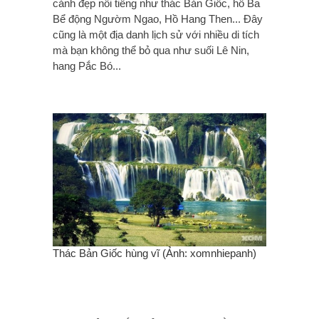
cảnh đẹp nổi tiếng như thác Bản Giốc, hồ Ba
Bể động Ngườm Ngao, Hồ Hang Then... Đây
cũng là một địa danh lịch sử với nhiều di tích
mà bạn không thể bỏ qua như suối Lê Nin,
hang Pắc Bó...
Thác Bản Giốc hùng vĩ (Ảnh: xomnhiepanh)