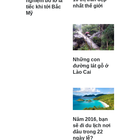
nghiệm bỏ lỡ là
nhất thế giới
tiếc khi tới Bắc
Mỹ
Những con
đường lát gỗ ở
Lào Cai
Năm 2016, bạn
sẽ đi du lịch nơi
đâu trong 22
ngày lễ?