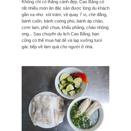
Không chỉ có thắng cảnh đẹp, Cao Bằng có
rất nhiều món ăn đặc sản được lòng du khách
gần xa như xôi trám, vịt quay 7 vị, chè đắng,
bánh cuốn, bánh coóng phù, bánh áp chảo,
cơm lam, phở chua, khẩu phảng, cháo nhộng
ong... Sau chuyến du lịch Cao Bằng, bạn
cũng có thể mua hạt dẻ và lạp xưởng tươi
gác bếp về làm quà cho người ở nhà.