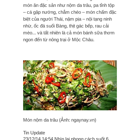
món ăn đặc sản như nộm da trâu, pa tỉnh tộp
– cá gập nướng, chẳm chéo – món chấm đặc
biệt của người Thái, nậm pịa – nội tạng ninh
nhừ, ốc đá suối Bàng, thịt gác bếp, rau cải
mèo... và tất nhiên là cả món bánh sữa thơm
ngon đến từ nông trại ở Mộc Châu.
Món nộm da trâu (Ảnh: ngaynay.vn)
Tin Update
23/12/14 14:54 Nhìn lại phong cách suốt 6