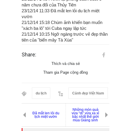
năm chưa đổi của Thủy Tiên
23/12/14 11:33 Đã mắt len lỏi du lịch miệt
vườn
21/12/14 15:18 Chùm ảnh khiến bạn muốn
"xách ba lô" tới Cuba ngay lập tức
21/12/14 10:15 Ngỡ ngàng trước vẻ đẹp thần
tiên của "biển mây Tà Xùa"
Share:
Thích và chia sẻ
Tham gia Page cộng đồng
du lịch
Cảnh đẹp Việt Nam
Những món quà
Đã mắt len lỏi du
vừa “dị” vừa xa xỉ
lịch miệt vườn
bậc nhất thế giới
mùa Giáng sinh