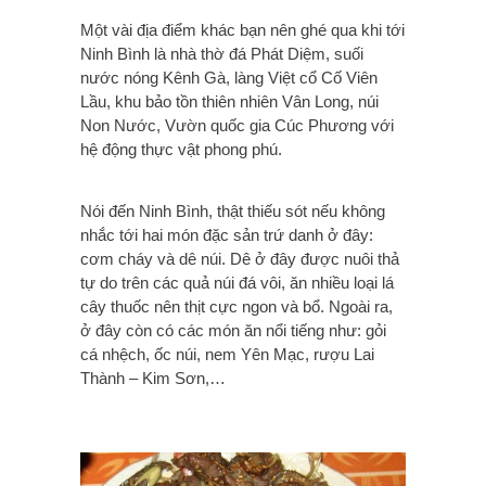
Một vài địa điểm khác bạn nên ghé qua khi tới
Ninh Bình là nhà thờ đá Phát Diệm, suối
nước nóng Kênh Gà, làng Việt cổ Cố Viên
Lầu, khu bảo tồn thiên nhiên Vân Long, núi
Non Nước, Vườn quốc gia Cúc Phương với
hệ động thực vật phong phú.
Nói đến Ninh Bình, thật thiếu sót nếu không
nhắc tới hai món đặc sản trứ danh ở đây:
cơm cháy và dê núi. Dê ở đây được nuôi thả
tự do trên các quả núi đá vôi, ăn nhiều loại lá
cây thuốc nên thịt cực ngon và bổ. Ngoài ra,
ở đây còn có các món ăn nổi tiếng như: gỏi
cá nhệch, ốc núi, nem Yên Mạc, rượu Lai
Thành – Kim Sơn,…