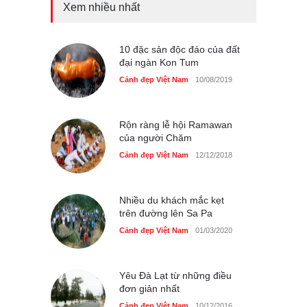
Xem nhiều nhất
Bán đảo Sơn Trà sẽ là khu
du lịch quốc gia
Cảnh đẹp Việt Nam
10 đặc sản độc đáo của đất
24/04/2020
đại ngàn Kon Tum
Những món ăn đồng quê
Cảnh đẹp Việt Nam
10/08/2019
dân dã ở Sài Gòn
Cảnh đẹp Việt Nam
25/04/2020
Rộn ràng lễ hội Ramawan
của người Chăm
Cảnh đẹp Việt Nam
12/12/2018
Nhiều du khách mắc kẹt
trên đường lên Sa Pa
Cảnh đẹp Việt Nam
01/03/2020
Yêu Đà Lạt từ những điều
đơn giản nhất
Cảnh đẹp Việt Nam
10/12/2016