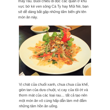
mày râu. Buổi chiều đi dọc các quán ở khu
vực bờ kè ven sông Cà Ty hay Mũi Né, bạn
sẽ dễ dàng bắt gặp những tấm biển ghi tên
món ăn này.
Vị chát của chuối xanh, chua chua của khế,
giòn tan của dưa chuột, vị cay của tỏi ớt và
thơm mát của các loại rau… tất cả tạo nên
một món ăn vô cùng hấp dẫn làm mê đắm
những tâm hồn ăn uống.