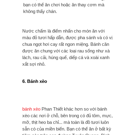
bạn có thể ăn chơi hoặc ăn thay cơm mà
không thấy chán.
Nước chấm là điểm nhấn cho món ăn với
màu đỏ tươi hấp dẫn, được pha sánh và có vị
chua ngọt hơi cay rất ngon miệng. Bánh căn
được ăn chung với các loại rau sống như xà
lách, rau cải, húng quế, diếp cá và xoài xanh
xắt sợi nhỏ.
6.
Bánh xèo
bánh xèo
Phan Thiết khác hơn so với bánh
xèo các nơi ở chỗ, bên trong có đủ tôm, mực,
mỡ, thịt heo ba chỉ... mà toàn là đồ tươi luôn
sẵn có của miền biển. Bạn có thể ăn ở bất kỳ