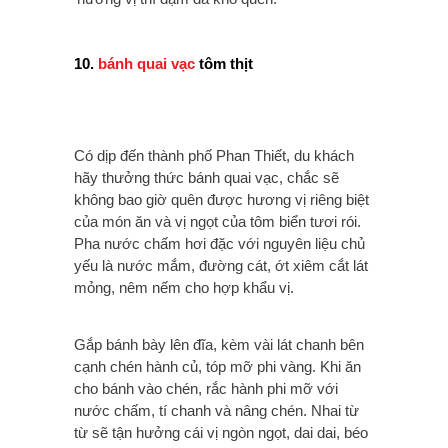
10.
bánh quai vạc
tôm thịt
Có dịp đến thành phố Phan Thiết, du khách
hãy thưởng thức bánh quai vạc, chắc sẽ
không bao giờ quên được hương vị riêng biệt
của món ăn và vị ngọt của tôm biển tươi rói.
Pha nước chấm hơi đặc với nguyên liệu chủ
yếu là nước mắm, đường cát, ớt xiêm cắt lát
mỏng, nêm nếm cho hợp khẩu vị.
Gắp bánh bày lên đĩa, kèm vài lát chanh bên
cạnh chén hành củ, tóp mỡ phi vàng. Khi ăn
cho bánh vào chén, rắc hành phi mỡ với
nước chấm, tí chanh và nâng chén. Nhai từ
từ sẽ tận hưởng cái vị ngòn ngọt, dai dai, béo