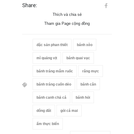
Share:
Thích và chia sẻ
Tham gia Page cộng đồng
đặc sản phan thiết
bánh xèo
mì quảng vịt
bánh quai vạc
bánh tráng mắm ruốc
răng mực
bánh tráng cuốn dẻo
bánh căn
bánh canh chả cá
bánh hỏi
dông đất
gỏi cá mai
ẩm thực biển