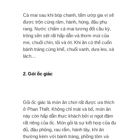
Cá mai sau khi bóp chanh, tẩm ướp gia vị sẽ
được trộn cùng răm, hành, húng, đậu phụ
rang. Nước chấm cá mai tương đối cầu kỳ,
trông sền sệt rất hấp dẫn và thơm mùi của
me, chuối chín, tỏi và ớt. Khi ăn có thể cuốn
bánh tráng cùng khế, chuối xanh, dưa leo, xà
lách…
2. Gỏi ốc giác
Gỏi ốc giác là món ăn chơi rất được ưa thích
ở Phan Thiết. Không chỉ mát và bổ, món ăn
này còn hấp dẫn thực khách bởi vị ngọt đậm
rất riêng của ốc. Món gỏi là sự kết hợp của đu
đủ, đậu phộng, rau rẩm, hành tây, khi ăn
thường kèm với bánh tráng, phồng tôm và