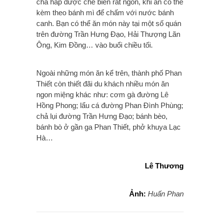
chả hấp được chế biến rất ngon, khi ăn có thể
kèm theo bánh mì để chấm với nước bánh
canh. Bạn có thể ăn món này tại một số quán
trên đường Trần Hưng Đạo, Hải Thượng Lãn
Ông, Kim Đồng… vào buổi chiều tối.
Ngoài những món ăn kể trên, thành phố Phan
Thiết còn thiết đãi du khách nhiều món ăn
ngon miệng khác như: cơm gà đường Lê
Hồng Phong; lẩu cá đường Phan Đình Phùng;
chả lụi đường Trần Hưng Đạo; bánh bèo,
bánh bò ở gần ga Phan Thiết, phở khuya Lạc
Hà…
Lê Thương
Ảnh:
Huấn Phan