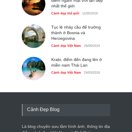
điểm ngắm mặt trời lặn đẹp
nhất thế giới
Cảnh đẹp thế giới
11/05/2016
Tục lệ nhảy cầu để trưởng
thành ở Bosnia và
Herzegovina
Cảnh đẹp Việt Nam
26/09/2019
Krabi, điểm đến đang lên ở
miền nam Thái Lan
Cảnh đẹp Việt Nam
24/03/2018
Cảnh Đẹp Blog
Là blog chuyên sưu tầm hình ảnh, thông tin địa