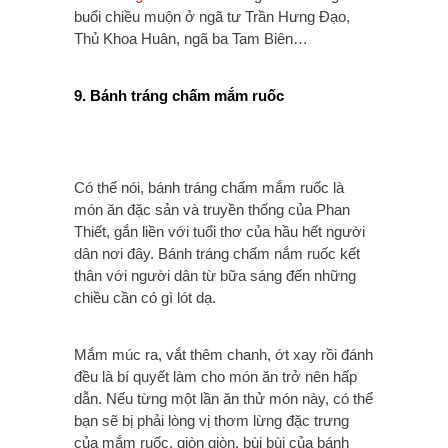
buổi chiều muộn ở ngã tư Trần Hưng Đạo,
Thủ Khoa Huân, ngã ba Tam Biên…
9. Bánh tráng chấm mắm ruốc
Có thể nói, bánh tráng chấm mắm ruốc là
món ăn đặc sản và truyền thống của Phan
Thiết, gắn liền với tuổi thơ của hầu hết người
dân nơi đây. Bánh tráng chấm nắm ruốc kết
thân với người dân từ bữa sáng đến những
chiều cần có gì lót dạ.
Mắm múc ra, vắt thêm chanh, ớt xay rồi đánh
đều là bí quyết làm cho món ăn trở nên hấp
dẫn. Nếu từng một lần ăn thử món này, có thể
bạn sẽ bị phải lòng vị thơm lừng đặc trưng
của mắm ruốc, giòn giòn, bùi bùi của bánh