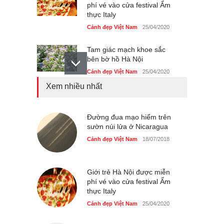
phí vé vào cửa festival Ẩm
thực Italy
Cảnh đẹp Việt Nam
25/04/2020
Tam giác mạch khoe sắc
bên bờ hồ Hà Nội
Cảnh đẹp Việt Nam
25/04/2020
Xem nhiều nhất
Bán đảo Sơn Trà sẽ là khu
du lịch quốc gia
Cảnh đẹp Việt Nam
Đường đua mạo hiểm trên
24/04/2020
sườn núi lửa ở Nicaragua
Những món ăn đồng quê
Cảnh đẹp Việt Nam
18/07/2018
dân dã ở Sài Gòn
Cảnh đẹp Việt Nam
25/04/2020
Giới trẻ Hà Nội được miễn
phí vé vào cửa festival Ẩm
thực Italy
Cảnh đẹp Việt Nam
25/04/2020