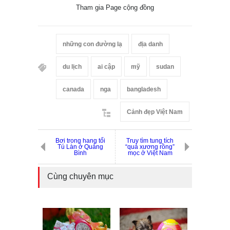
Tham gia Page cộng đồng
những con đường lạ
địa danh
du lịch
ai cập
mỹ
sudan
canada
nga
bangladesh
Cảnh đẹp Việt Nam
Bơi trong hang tối
Truy tìm tung tích
Tú Làn ở Quảng
“quả xương rồng”
Bình
mọc ở Việt Nam
Cùng chuyên mục