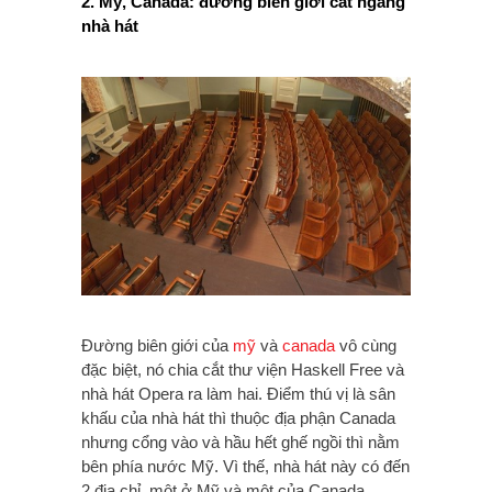
2. Mỹ, Canada: đường biên giới cắt ngang
nhà hát
Đường biên giới của
mỹ
và
canada
vô cùng
đặc biệt, nó chia cắt thư viện Haskell Free và
nhà hát Opera ra làm hai. Điểm thú vị là sân
khấu của nhà hát thì thuộc địa phận Canada
nhưng cổng vào và hầu hết ghế ngồi thì nằm
bên phía nước Mỹ. Vì thế, nhà hát này có đến
2 địa chỉ, một ở Mỹ và một của Canada.