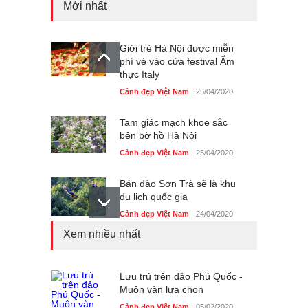
Mới nhất
Giới trẻ Hà Nội được miễn
phí vé vào cửa festival Ẩm
thực Italy
Cảnh đẹp Việt Nam
25/04/2020
Tam giác mạch khoe sắc
bên bờ hồ Hà Nội
Cảnh đẹp Việt Nam
25/04/2020
Bán đảo Sơn Trà sẽ là khu
du lịch quốc gia
Cảnh đẹp Việt Nam
24/04/2020
Xem nhiều nhất
Những món ăn đồng quê
dân dã ở Sài Gòn
Cảnh đẹp Việt Nam
Lưu trú trên đảo Phú Quốc -
25/04/2020
Muôn vàn lựa chọn
Nhiều hoạt động tôn vinh
Cảnh đẹp Việt Nam
05/02/2020