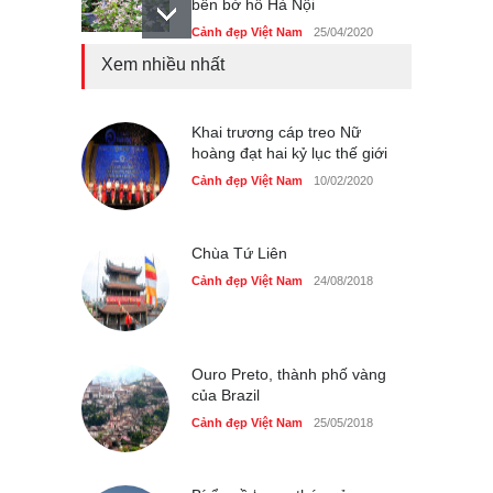
bên bờ hồ Hà Nội
Cảnh đẹp Việt Nam
25/04/2020
Xem nhiều nhất
Bán đảo Sơn Trà sẽ là khu
du lịch quốc gia
Cảnh đẹp Việt Nam
Khai trương cáp treo Nữ
24/04/2020
hoàng đạt hai kỷ lục thế giới
Những món ăn đồng quê
Cảnh đẹp Việt Nam
10/02/2020
dân dã ở Sài Gòn
Cảnh đẹp Việt Nam
25/04/2020
Chùa Tứ Liên
Cảnh đẹp Việt Nam
24/08/2018
Ouro Preto, thành phố vàng
của Brazil
Cảnh đẹp Việt Nam
25/05/2018