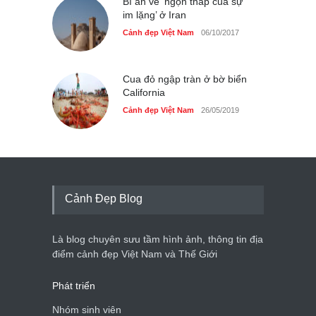
Bí ẩn về ‘ngọn tháp của sự
im lặng’ ở Iran
Cảnh đẹp Việt Nam
06/10/2017
Cua đỏ ngập tràn ở bờ biển
California
Cảnh đẹp Việt Nam
26/05/2019
Cảnh Đẹp Blog
Là blog chuyên sưu tầm hình ảnh, thông tin địa
điểm cảnh đẹp Việt Nam và Thế Giới
Phát triển
Nhóm sinh viên