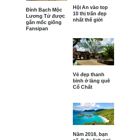
Hội An vào top
Đỉnh Bạch Mộc
10 thị trấn đẹp
Lương Tử được
nhất thế giới
gắn mốc giống
Fansipan
Vẻ đẹp thanh
bình ở làng quê
Cổ Chất
Năm 2016, bạn