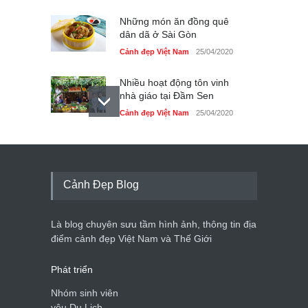
Những món ăn đồng quê
dân dã ở Sài Gòn
Cảnh đẹp Việt Nam
25/04/2020
Nhiều hoạt động tôn vinh
nhà giáo tại Đầm Sen
Cảnh đẹp Việt Nam
25/04/2020
Giới trẻ Hà Nội được miễn
phí vé vào cửa festival Ẩm
thực Italy
Cảnh Đẹp Blog
Cảnh đẹp Việt Nam
25/04/2020
Tam giác mạch khoe sắc
Là blog chuyên sưu tầm hình ảnh, thông tin địa
bên bờ hồ Hà Nội
điểm cảnh đẹp Việt Nam và Thế Giới
Cảnh đẹp Việt Nam
25/04/2020
Phát triển
Nhóm sinh viên
yêu Du Lịch