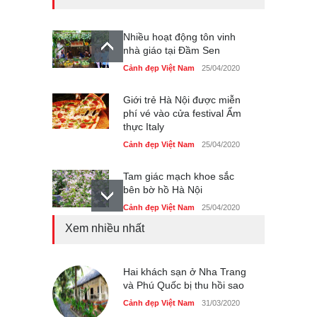
Nhiều hoạt động tôn vinh
nhà giáo tại Đầm Sen
Cảnh đẹp Việt Nam
25/04/2020
Giới trẻ Hà Nội được miễn
phí vé vào cửa festival Ẩm
thực Italy
Cảnh đẹp Việt Nam
25/04/2020
Tam giác mạch khoe sắc
bên bờ hồ Hà Nội
Cảnh đẹp Việt Nam
25/04/2020
Xem nhiều nhất
Bán đảo Sơn Trà sẽ là khu
du lịch quốc gia
Cảnh đẹp Việt Nam
Hai khách sạn ở Nha Trang
24/04/2020
và Phú Quốc bị thu hồi sao
Những món ăn đồng quê
Cảnh đẹp Việt Nam
31/03/2020
dân dã ở Sài Gòn