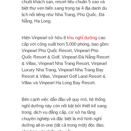
chuỗi khách sạn, resort tiêu chuẩn 5 sao và
biệt thự ven biển sang trọng tại 4 địa danh du
lịch nổi tiếng như Nha Trang, Phú Quốc, Đà
Nẵng, Hạ Long.
Hiện Vinpearl sở hữu 8
khu nghỉ dưỡng
cao
cấp với công suất hơn 5.000 phòng, bao gồm:
Vinpearl Phú Quốc Resort, Vinpearl Phú
Quốc Resort & Golf, Vinpearl Đà Nẵng Resort
& Villas, Vinpearl Nha Trang Resort, Vinpearl
Luxury Nha Trang, Vinpearl Nha Trang Bay
Resort & Villas, Vinpearl Golf Land Resort &
Villas và Vinpearl Hạ Long Bay Resort.
Bên cạnh việc dẫn đầu về quy mô, hệ thống
nghỉ dưỡng này còn nổi bật bởi thiết kế sang
trọng, dịch vụ đẳng cấp, cơ sở hạ tầng
chuyên nghiệp và đặc biệt là mô hình nghỉ
dưỡng all-in-one (tất cả trong một) độc đáo,