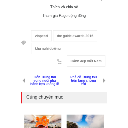
Thích và chia sẻ
Tham gia Page cộng đồng
vinpearl
the guide awards 2016
khu nghỉ dưỡng
Cảnh đẹp Việt Nam
Đón Trung thu
Phá cỗ Trung thu
trong ngôi nhà
trên lưng chừng
bánh kẹo khổng lồ
trời
Cùng chuyên mục