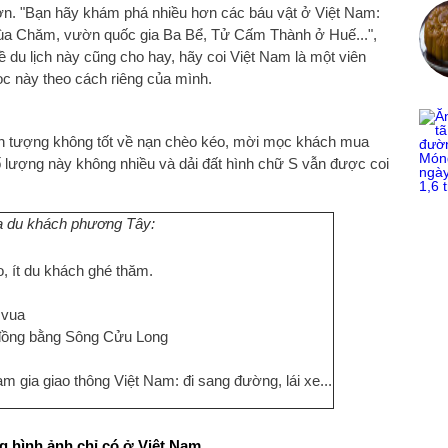
hơn. "Bạn hãy khám phá nhiều hơn các báu vật ở Việt Nam:
hùa Chăm, vườn quốc gia Ba Bể, Tử Cấm Thành ở Huế...",
về du lịch này cũng cho hay, hãy coi Việt Nam là một viên
c này theo cách riêng của mình.
ấn tượng không tốt về nạn chèo kéo, mời mọc khách mua
số lượng này không nhiều và dải đất hình chữ S vẫn được coi
a du khách phương Tây:
o, ít du khách ghé thăm.
 vua
 đồng bằng Sông Cửu Long
m gia giao thông Việt Nam: đi sang đường, lái xe...
 hình ảnh chỉ có ở Việt Nam