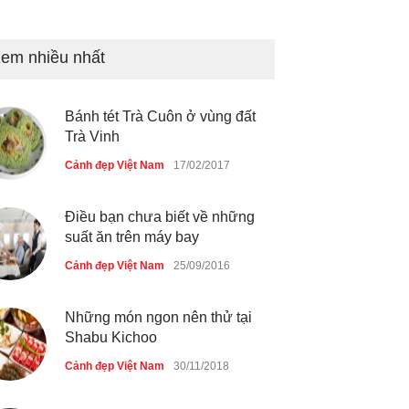
Những món ăn đồng quê dân
dã ở Sài Gòn
em nhiều nhất
Cảnh đẹp Việt Nam
25/04/2020
Bánh tét Trà Cuôn ở vùng đất
Nhiều hoạt động tôn vinh nhà
Trà Vinh
giáo tại Đầm Sen
Cảnh đẹp Việt Nam
17/02/2017
Cảnh đẹp Việt Nam
25/04/2020
Điều bạn chưa biết về những
suất ăn trên máy bay
Cảnh đẹp Việt Nam
25/09/2016
Những món ngon nên thử tại
Shabu Kichoo
Cảnh đẹp Việt Nam
30/11/2018