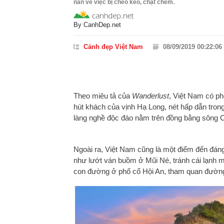
nàn về việc bị chèo kéo, chặt chém.
By
CanhDep.net
Cảnh đẹp Việt Nam
08/09/2019 00:22:06
Theo miêu tả của
Wanderlust
, Việt Nam có ph
hút khách của vịnh Hạ Long, nét hấp dẫn trong
làng nghề độc đáo nằm trên đồng bằng sông C
Ngoài ra, Việt Nam cũng là một điểm đến đán
như lướt ván buồm ở Mũi Né, tránh cái lạnh m
con đường ở phố cổ Hội An, tham quan đườn