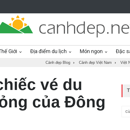
hế Giới
Địa điểm du lịch
Món ngon
Đặc s
Cảnh đẹp Blog
›
Cảnh đẹp Việt Nam
›
Việt 
chiếc vé du
T
bỏng của Đông
Cù