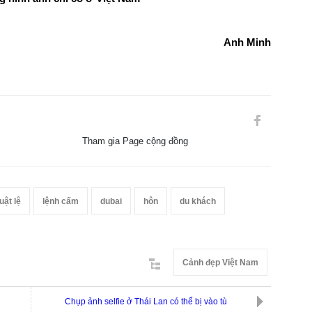
Anh Minh
Tham gia Page cộng đồng
luật lệ
lệnh cấm
dubai
hôn
du khách
Cảnh đẹp Việt Nam
Chụp ảnh selfie ở Thái Lan có thể bị vào tù