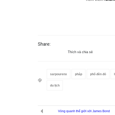
Share:
Thích và chia sẻ
sarpourenx
pháp
phố đèn đỏ
du lịch
Vòng quanh thế giới với James Bond