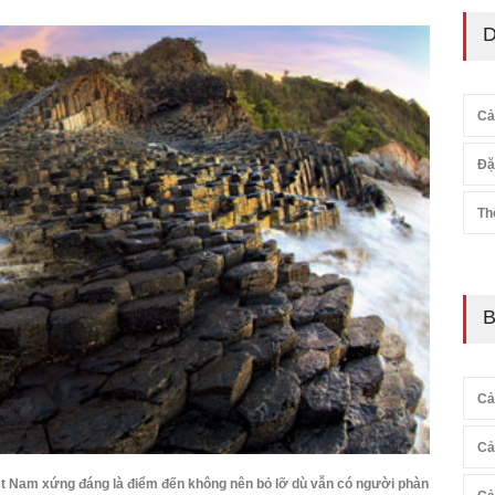
D
Cả
Đặ
Th
B
Cả
Cả
ệt Nam xứng đáng là điểm đến không nên bỏ lỡ dù vẫn có người phàn