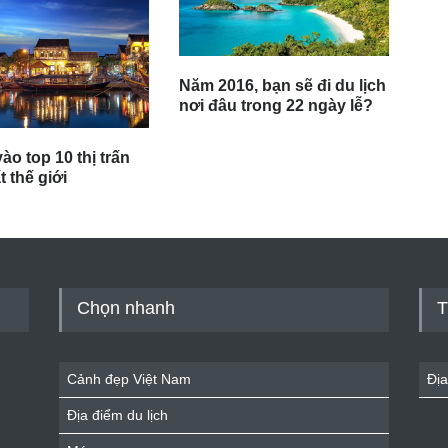
Năm 2016, bạn sẽ đi du lịch
nơi đâu trong 22 ngày lễ?
ào top 10 thị trấn
 thế giới
Chọn nhanh
T
Cảnh đẹp Việt Nam
Địa
Địa điểm du lịch