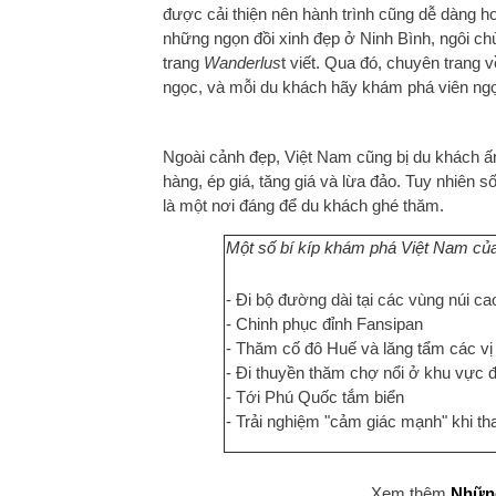
được cải thiện nên hành trình cũng dễ dàng 
những ngọn đồi xinh đẹp ở Ninh Bình, ngôi c
trang
Wanderlus
t viết. Qua đó, chuyên trang 
ngọc, và mỗi du khách hãy khám phá viên ngọ
Ngoài cảnh đẹp, Việt Nam cũng bị du khách 
hàng, ép giá, tăng giá và lừa đảo. Tuy nhiên 
là một nơi đáng để du khách ghé thăm.
Một số bí kíp khám phá Việt Nam củ
- Đi bộ đường dài tại các vùng núi ca
- Chinh phục đỉnh Fansipan
- Thăm cố đô Huế và lăng tẩm các vị
- Đi thuyền thăm chợ nổi ở khu vực
- Tới Phú Quốc tắm biển
- Trải nghiệm "cảm giác mạnh" khi tha
Xem thêm
Những