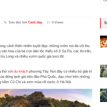
Cả
M
Sưu tầm bởi
Cảnh đẹp
0 Views
ong cảnh thiên nhiên tuyệt đẹp: những mỏm núi đá vôi thu
 văn hóa của bà con dân tộc thiểu số ở Sa Pa, các thị trấn,
ửu Long và nhiều vườn quốc gia tươi tốt.
g thử với
du khách
phương Tây. Nơi đây có nhiều trò giải trí
ùa đông lạnh giá trên đảo Phú Quốc, dạo chơi trên những
g hầm Củ Chi và xem múa rối nước ở Hà Nội.