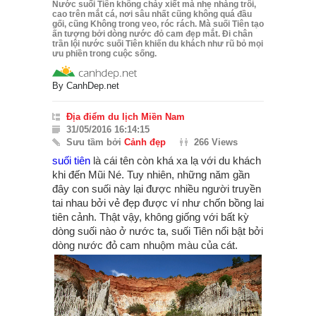
Nước suối Tiên không chảy xiết mà nhẹ nhàng trôi,
cao trên mắt cá, nơi sâu nhất cũng không quá đầu
gối, cũng Không trong veo, róc rách. Mà suối Tiên tạo
ấn tượng bởi dòng nước đỏ cam đẹp mắt. Đi chân
trần lội nước suối Tiên khiến du khách như rũ bỏ mọi
ưu phiền trong cuộc sống.
By
CanhDep.net
Địa điểm du lịch Miền Nam
31/05/2016 16:14:15
Sưu tầm bởi
Cảnh đẹp
266 Views
suối tiên
là cái tên còn khá xa lạ với du khách
khi đến Mũi Né. Tuy nhiên, những năm gần
đây con suối này lại được nhiều người truyền
tai nhau bởi vẻ đẹp được ví như chốn bồng lai
tiên cảnh. Thật vậy, không giống với bất kỳ
dòng suối nào ở nước ta, suối Tiên nổi bật bởi
dòng nước đỏ cam nhuộm màu của cát.