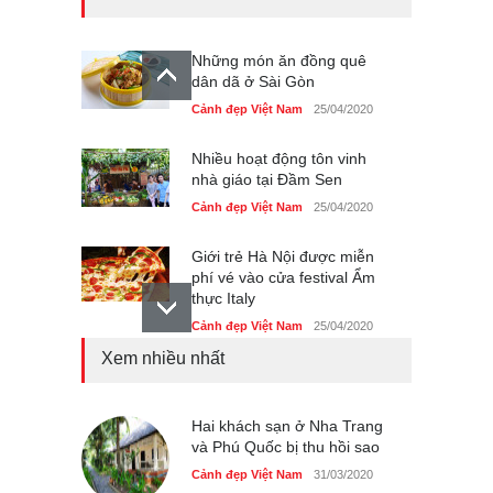
Những món ăn đồng quê
dân dã ở Sài Gòn
Cảnh đẹp Việt Nam
25/04/2020
Nhiều hoạt động tôn vinh
nhà giáo tại Đầm Sen
Cảnh đẹp Việt Nam
25/04/2020
Giới trẻ Hà Nội được miễn
phí vé vào cửa festival Ẩm
thực Italy
Cảnh đẹp Việt Nam
25/04/2020
Xem nhiều nhất
Tam giác mạch khoe sắc
bên bờ hồ Hà Nội
Cảnh đẹp Việt Nam
Hai khách sạn ở Nha Trang
25/04/2020
và Phú Quốc bị thu hồi sao
Bán đảo Sơn Trà sẽ là khu
Cảnh đẹp Việt Nam
31/03/2020