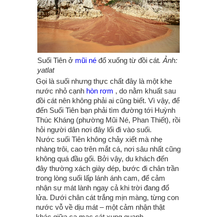
Suối Tiên ở
mũi né
đổ xuống từ đồi cát
. Ảnh:
yatlat
Gọi là suối nhưng thực chất đây là một khe
nước nhỏ cạnh
hòn rơm
, do nằm khuất sau
đồi cát nên không phải ai cũng biết. Vì vậy, để
đến Suối Tiên bạn phải tìm đường tới Huỳnh
Thúc Kháng (phường Mũi Né, Phan Thiết), rồi
hỏi người dân nơi đây lối đi vào suối.
Nước suối Tiên không chảy xiết mà nhẹ
nhàng trôi, cao trên mắt cá, nơi sâu nhất cũng
không quá đầu gối. Bởi vậy, du khách đến
đây thường xách giày dép, bước đi chân trần
trong lòng suối lấp lánh ánh cam, để cảm
nhận sự mát lành ngay cả khi trời đang đổ
lửa. Dưới chân cát trắng mịn màng, từng con
nước vỗ về dịu mát – một cảm nhận thật
khác giữa sa mạc cát xung quanh.