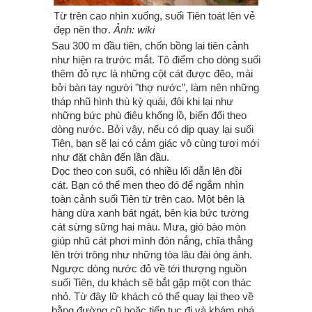
Từ trên cao nhìn xuống, suối Tiên toát lên vẻ
đẹp nên thơ.
Ảnh: wiki
Sau 300 m đầu tiên, chốn bồng lai tiên cảnh
như hiện ra trước mắt. Tô điểm cho dòng suối
thêm đỏ rực là những cột cát được đẽo, mài
bởi bàn tay người "thợ nước”, làm nên những
tháp nhũ hình thù kỳ quái, đôi khi lại như
những bức phù điêu khổng lồ, biến đổi theo
dòng nước. Bởi vậy, nếu có dịp quay lại suối
Tiên, bạn sẽ lại có cảm giác vô cùng tươi mới
như đặt chân đến lần đầu.
Dọc theo con suối, có nhiều lối dẫn lên đồi
cát. Bạn có thể men theo đó để ngắm nhìn
toàn cảnh suối Tiên từ trên cao. Một bên là
hàng dừa xanh bát ngát, bên kia bức tường
cát sừng sững hai màu. Mưa, gió bào mòn
giúp nhũ cát phơi mình đón nắng, chĩa thẳng
lên trời trông như những tòa lâu đài óng ánh.
Ngược dòng nước đỏ về tới thượng nguồn
suối Tiên, du khách sẽ bắt gặp một con thác
nhỏ. Từ đây lữ khách có thể quay lại theo về
bằng đường cũ hoặc tiếp tục đi và khám phá