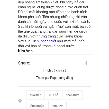
đẹp hoang sơ thuần khiết, khi ngay cả dấu
chân người cũng được dòng nước cuốn trôi.
Dù chỉ mất khoảng một tiếng cho hành trình
khám phá suối Tiên nhưng nhiều người vẫn
dành cả một ngày cho cuộc vui nơi tiên cảnh.
Sau khi lội suối và ngắm “no” con mắt, bạn có
thể ghé qua trang trại gần suối Tiên để cưỡi
đà điểu với những tràng cười sảng khoái.
Với suối Tiên,
phan thiết
như mới mẻ, hấp
dẫn với bạn bè trong và ngoài nước.
Kim Anh
Share:
Thích và chia sẻ
Tham gia Page cộng đồng
suối tiên
mũi né
phan thiết
bình thuận
hòn rơm