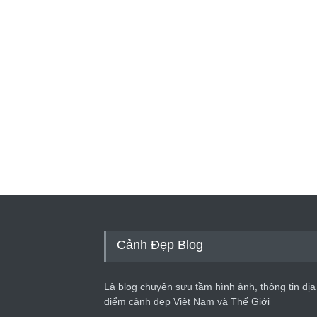
Cảnh Đẹp Blog
Là blog chuyên sưu tầm hình ảnh, thông tin địa
điểm cảnh đẹp Việt Nam và Thế Giới