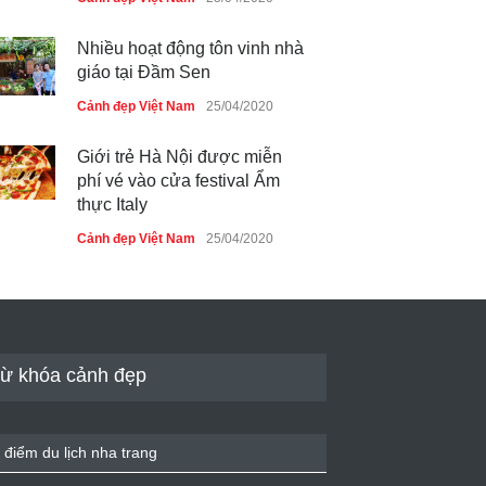
Nhiều hoạt động tôn vinh nhà
giáo tại Đầm Sen
Cảnh đẹp Việt Nam
25/04/2020
Giới trẻ Hà Nội được miễn
phí vé vào cửa festival Ẩm
thực Italy
Cảnh đẹp Việt Nam
25/04/2020
Tam giác mạch khoe sắc bên
bờ hồ Hà Nội
Cảnh đẹp Việt Nam
25/04/2020
ừ khóa cảnh đẹp
Bán đảo Sơn Trà sẽ là khu
du lịch quốc gia
 điểm du lịch nha trang
Cảnh đẹp Việt Nam
24/04/2020