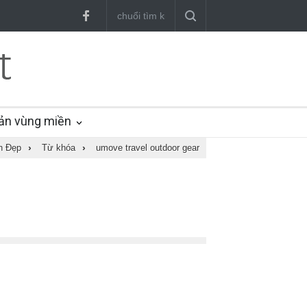
ản vùng miền
h Đẹp
›
Từ khóa
›
umove travel outdoor gear