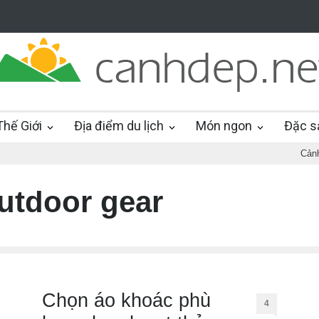
hế Giới
Địa điểm du lịch
Món ngon
Đặc s
Cản
utdoor gear
Chọn áo khoác phù
4