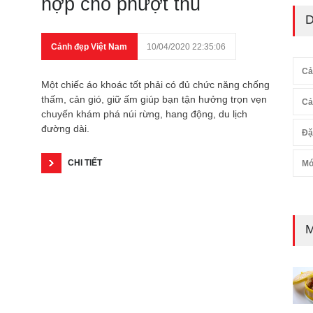
hợp cho phượt thủ
D
Cảnh đẹp Việt Nam
10/04/2020 22:35:06
Cả
Một chiếc áo khoác tốt phải có đủ chức năng chống
thấm, cản gió, giữ ấm giúp bạn tận hưởng trọn vẹn
Cả
chuyến khám phá núi rừng, hang động, du lịch
đường dài.
Đặ
CHI TIẾT
Mó
M